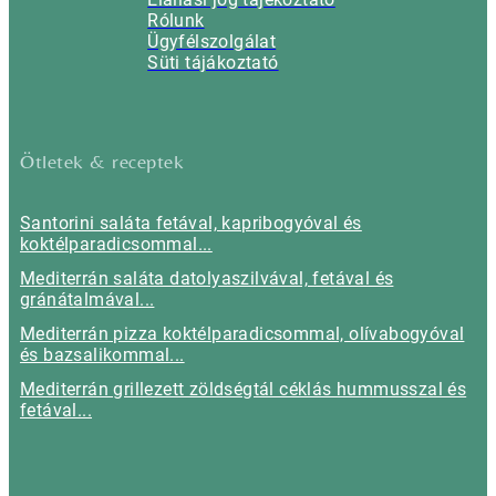
Rólunk
Ügyfélszolgálat
Süti tájákoztató
Ötletek & receptek
Santorini saláta fetával, kapribogyóval és
koktélparadicsommal...
Mediterrán saláta datolyaszilvával, fetával és
gránátalmával...
Mediterrán pizza koktélparadicsommal, olívabogyóval
és bazsalikommal...
Mediterrán grillezett zöldségtál céklás hummusszal és
fetával...