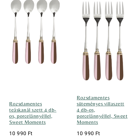
Rozsdamentes
Rozsdamentes
süteményes villaszett
teáskanál szett 4 db-
4 db-os,
os, porcelánnyéllel,
porcelánnyéllel, Sweet
Sweet Moments
Moments
10 990
Ft
10 990
Ft