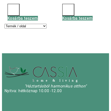
Kosárba teszem
Kosárba teszem
h
o m e & l i v i n g
"Háztartásból harmonikus otthon"
Nyitva: hétköznap 10.00 -12.00