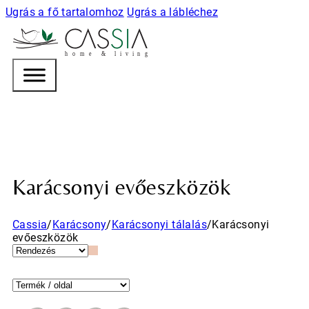
Ugrás a fő tartalomhoz
Ugrás a lábléchez
h
o m e & l i v i n g
Karácsonyi evőeszközök
Cassia
/
Karácsony
/
Karácsonyi tálalás
/
Karácsonyi
evőeszközök