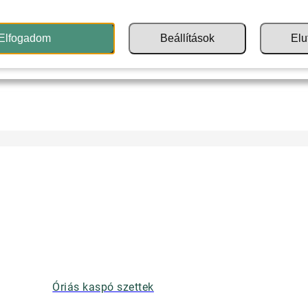
Elfogadom
Beállítások
Elu
Óriás kaspó szettek