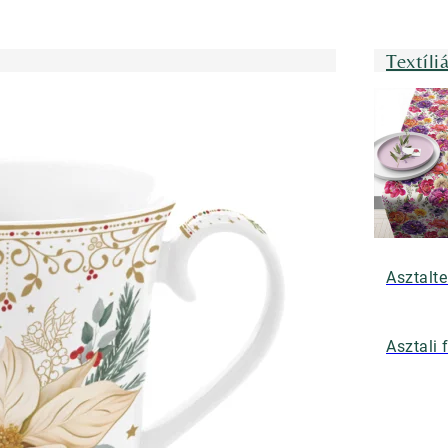
Textíli
Asztalte
Asztali 