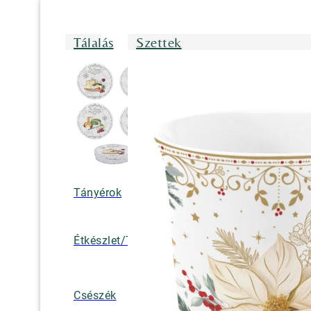
Tálalás
Szettek
Tányérok
Tálak/Tálcák/
Étkészlet/Tányérkészlet
Bögrék
Teáskannák, k
Csészék
tejkiöntők, cuk