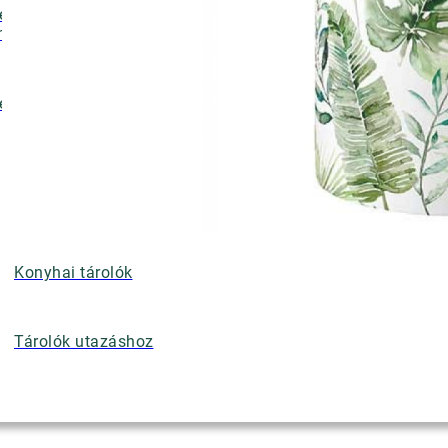
ényalátétek,
nyérkosarak
ettek
Konyhai tárolók
Tárolók utazáshoz