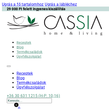
Ugrás a fő tartalomhoz
Ugrás a lábléchez
29 000 Ft felett ingyenes kiszállítás
h
o m e & l i v i n g
Receptek
Blog
Termékcsaládok
Ügyfélszolgálat
Receptek
Blog
Termékcsaládok
Ügyfélszolgálat
+36 30 631 1215 (H-P: 10-16)
Keresés
0
0