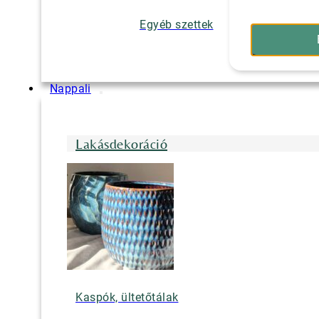
Egyéb szettek
Nappali
Lakásdekoráció
Kaspók, ültetőtálak