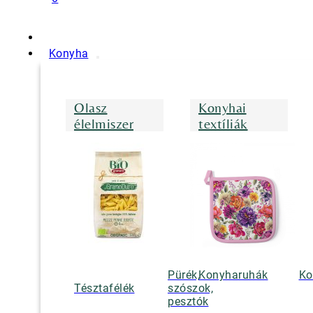
Konyha
Olasz
Konyhai
élelmiszer
textíliák
Pürék,
Konyharuhák
Ko
Tésztafélék
szószok,
pesztók