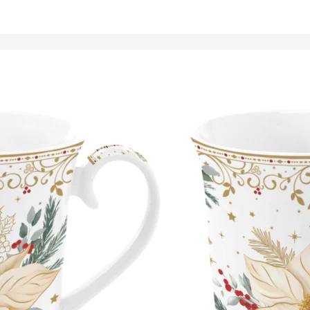
Tálalóedények
ancsók,
ortartók