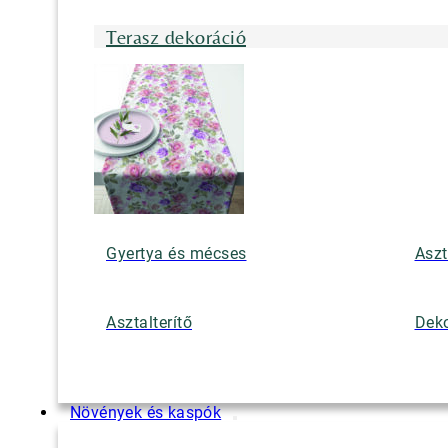
Terasz dekoráció
Gyertya és mécses
Aszt
Asztalterítő
Deko
Növények és kaspók