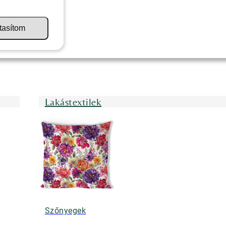
tasítom
Lakástextilek
Szőnyegek