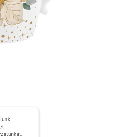
alunk
et
yzatunkat.