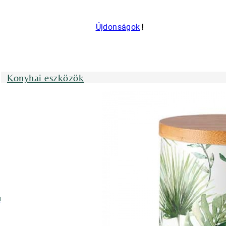
Újdonságok
Konyhai eszközök
nyhai kötények