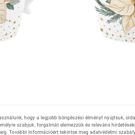
látétek
 só- és
asználunk, hogy a legjobb böngészési élményt nyújtsuk, old
emélyre szabjuk, forgalmát elemezzük és releváns hirdetések
meg. További információért tekintse meg adatvédelmi szabál