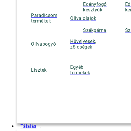
Edényfogó
Ed
kesztyűk
ke
Paradicsom
Olíva olajok
termékek
Székpárna
Sz
Hüvelyesek,
Olívabogyó
zöldségek
Egyéb
Lisztek
termékek
Tálalás