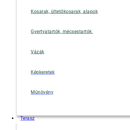
Kosarak, ültetőkosarak, alapok
Gyertyatartók, mécsestartók
Vázák
Képkeretek
Műnövény
Terasz