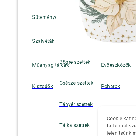
Süteményes és tortatálak
Pohár / tányéra
Szalvétatartók,
Szalvéták
borsszórók
Bögre szettek
Műanyag tálcák
Evőeszközök
Csésze szettek
Kiszedők
Poharak
Tányér szettek
Cookie-kat h
Tálka szettek
tartalmát sz
jelenítsünk 