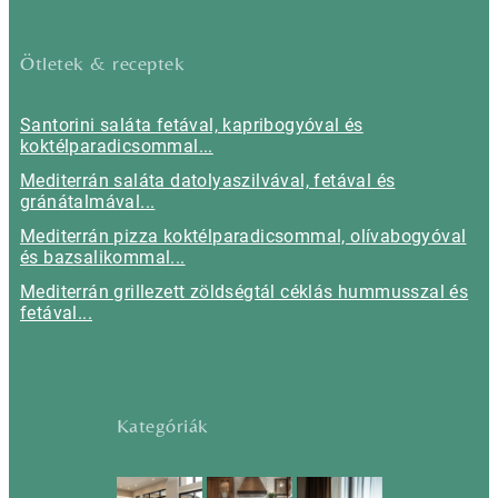
Ötletek & receptek
Santorini saláta fetával, kapribogyóval és
koktélparadicsommal...
Mediterrán saláta datolyaszilvával, fetával és
gránátalmával...
Mediterrán pizza koktélparadicsommal, olívabogyóval
és bazsalikommal...
Mediterrán grillezett zöldségtál céklás hummusszal és
fetával...
Kategóriák