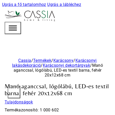
Ugrás a fő tartalomhoz
Ugrás a lábléchez
h
o m e & l i v i n g
Cassia
/
Termékek
/
Karácsony
/
Karácsonyi
lakásdekoráció
/
Karácsonyi dekortárgyak
/
Manó
aganccsal, lógólábú, LED-es textil barna, fehér
20x12x68 cm
Manó aganccsal, lógólábú, LED-es textil
barna, fehér 20x12x68 cm
Tulajdonságok
Termékazonosító: 1 000 602