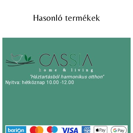
Hasonló termékek
h
o m e & l i v i n g
"Háztartásból harmonikus otthon"
Nyitva: hétköznap 10.00 -12.00