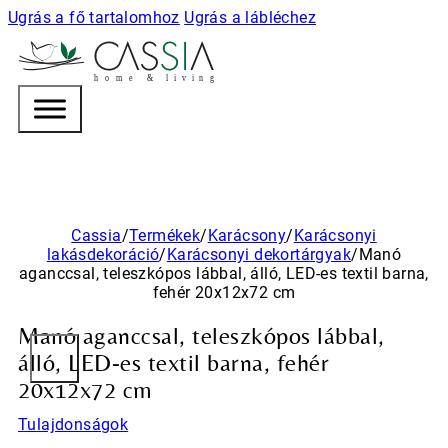
Ugrás a fő tartalomhoz
Ugrás a lábléchez
h
o m e & l i v i n g
Cassia
/
Termékek
/
Karácsony
/
Karácsonyi
lakásdekoráció
/
Karácsonyi dekortárgyak
/
Manó
aganccsal, teleszkópos lábbal, álló, LED-es textil barna,
fehér 20x12x72 cm
Manó aganccsal, teleszkópos lábbal,
álló, LED-es textil barna, fehér
20x12x72 cm
Tulajdonságok