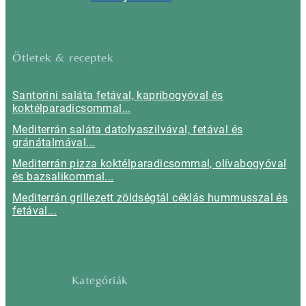
Ötletek & receptek
Santorini saláta fetával, kapribogyóval és
koktélparadicsommal...
Mediterrán saláta datolyaszilvával, fetával és
gránátalmával...
Mediterrán pizza koktélparadicsommal, olívabogyóval
és bazsalikommal...
Mediterrán grillezett zöldségtál céklás hummusszal és
fetával...
Kategóriák