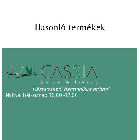
Hasonló termékek
h
o m e & l i v i n g
"Háztartásból harmonikus otthon"
Nyitva: hétköznap 10.00 -12.00