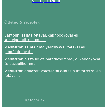
Süti tájákoztató
Ötletek & receptek
Santorini saláta fetával, kapribogyóval és
koktélparadicsommal...
Mediterrán saláta datolyaszilvával, fetával és
gránátalmával...
Mediterrán pizza koktélparadicsommal, olívabogyóval
és bazsalikommal...
Mediterrán grillezett zöldségtál céklás hummusszal és
fetával...
Kategóriák