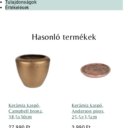
Tulajdonságok
Értékelések
Hasonló termékek
Kerámia kaspó,
Kerámia kaspó,
Campbell bronz,
Anderson piros,
38,5x30cm
25,5×3,5cm
27 990
Ft
3 990
Ft