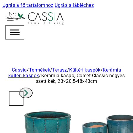
Ugrás a fő tartalomhoz
Ugrás a lábléchez
h
o m e & l i v i n g
Cassia
/
Termékek
/
Terasz
/
Kültéri kaspók
/
Kerámia
kültéri kaspók
/
Kerámia kaspó, Corset Classic négyes
szett kék, 23×20,5-48x43cm