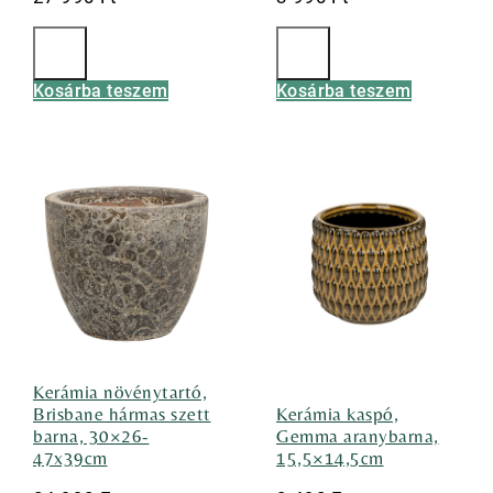
Kosárba teszem
Kosárba teszem
Kerámia növénytartó,
Brisbane hármas szett
Kerámia kaspó,
barna, 30×26-
Gemma aranybarna,
47x39cm
15,5×14,5cm