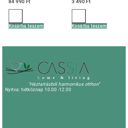
84 990
Ft
3 490
Ft
Kosárba teszem
Kosárba teszem
h
o m e & l i v i n g
"Háztartásból harmonikus otthon"
Nyitva: hétköznap 10.00 -12.00