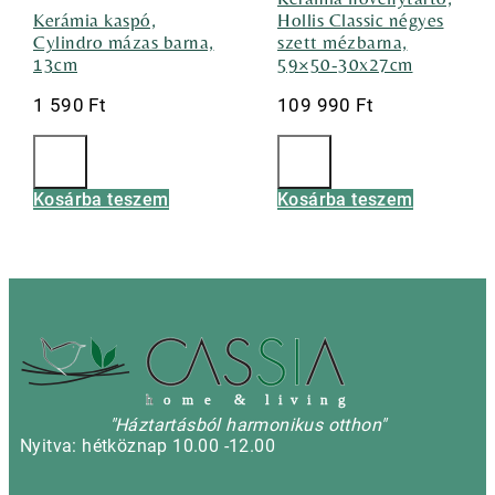
Kerámia kaspó,
Hollis Classic négyes
Cylindro mázas barna,
szett mézbarna,
13cm
59×50-30x27cm
1 590
Ft
109 990
Ft
Kosárba teszem
Kosárba teszem
h
o m e & l i v i n g
"Háztartásból harmonikus otthon"
Nyitva: hétköznap 10.00 -12.00