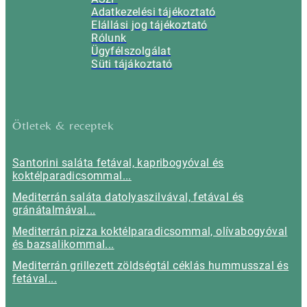
Adatkezelési tájékoztató
Elállási jog tájékoztató
Rólunk
Ügyfélszolgálat
Süti tájákoztató
Ötletek & receptek
Santorini saláta fetával, kapribogyóval és
koktélparadicsommal...
Mediterrán saláta datolyaszilvával, fetával és
gránátalmával...
Mediterrán pizza koktélparadicsommal, olívabogyóval
és bazsalikommal...
Mediterrán grillezett zöldségtál céklás hummusszal és
fetával...