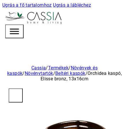
Ugrás a fő tartalomhoz
Ugrás a lábléchez
h
o m e & l i v i n g
Cassia
/
Termékek
/
Növények és
kaspók
/
Növénytartók
/
Beltéri kaspók
/
Orchidea kaspó,
Elisse bronz, 13x16cm