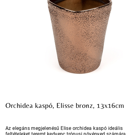
Orchidea kaspó, Elisse bronz, 13x16cm
Az elegáns megjelenésű Elise orchidea kaspó ideális
feltételeket teremt kedvenc trópusi növényed számára.