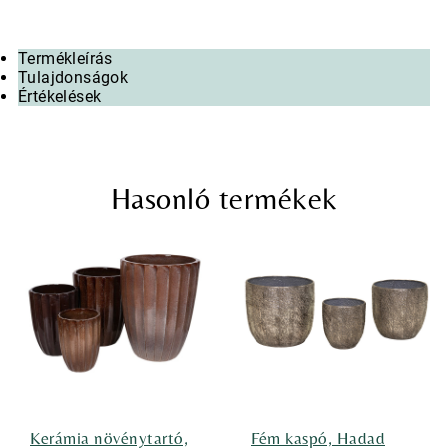
Termékleírás
Tulajdonságok
Értékelések
Hasonló termékek
Kerámia növénytartó,
Fém kaspó, Hadad