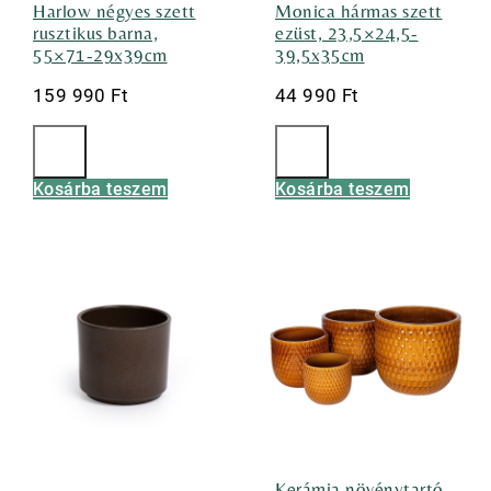
Harlow négyes szett
Monica hármas szett
rusztikus barna,
ezüst, 23,5×24,5-
55×71-29x39cm
39,5x35cm
159 990
Ft
44 990
Ft
Kosárba teszem
Kosárba teszem
Kerámia növénytartó,