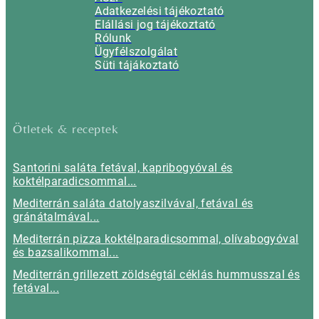
Adatkezelési tájékoztató
Elállási jog tájékoztató
Rólunk
Ügyfélszolgálat
Süti tájákoztató
Ötletek & receptek
Santorini saláta fetával, kapribogyóval és
koktélparadicsommal...
Mediterrán saláta datolyaszilvával, fetával és
gránátalmával...
Mediterrán pizza koktélparadicsommal, olívabogyóval
és bazsalikommal...
Mediterrán grillezett zöldségtál céklás hummusszal és
fetával...