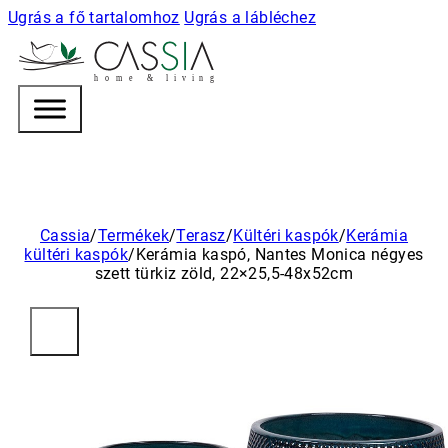
Ugrás a fő tartalomhoz
Ugrás a lábléchez
h
o m e & l i v i n g
Cassia
/
Termékek
/
Terasz
/
Kültéri kaspók
/
Kerámia
kültéri kaspók
/
Kerámia kaspó, Nantes Monica négyes
szett türkiz zöld, 22×25,5-48x52cm