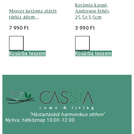
Kerámia kaspó,
Mercer kerámia alátét
Anderson fehér,
türkiz 40cm, ,
25,5×3,5cm
7 990
Ft
3 990
Ft
Kosárba teszem
Kosárba teszem
h
o m e & l i v i n g
"Háztartásból harmonikus otthon"
Nyitva: hétköznap 10.00 -12.00