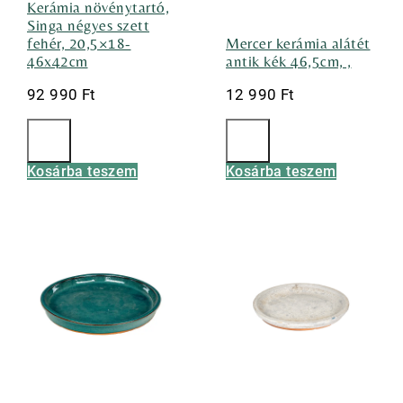
Kerámia növénytartó,
Singa négyes szett
fehér, 20,5×18-
Mercer kerámia alátét
46x42cm
antik kék 46,5cm, ,
92 990
Ft
12 990
Ft
Kosárba teszem
Kosárba teszem