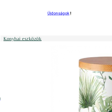
Újdonságok
Konyhai eszközök
nyhai kötények