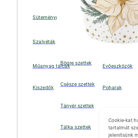
Süteményes és tortatálak
Pohár / tányéra
Szalvétatartók,
Szalvéták
borsszórók
Bögre szettek
Műanyag tálcák
Evőeszközök
Csésze szettek
Kiszedők
Poharak
Tányér szettek
Cookie-kat h
Tálka szettek
tartalmát sz
jelenítsünk 