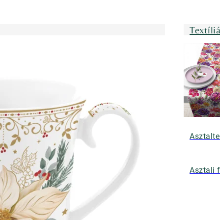
Textíli
Asztalte
Asztali 