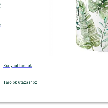
ényalátétek,
nyérkosarak
ettek
Konyhai tárolók
Tárolók utazáshoz