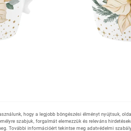
látétek
 só- és
asználunk, hogy a legjobb böngészési élményt nyújtsuk, old
emélyre szabjuk, forgalmát elemezzük és releváns hirdetések
meg. További információért tekintse meg adatvédelmi szabál