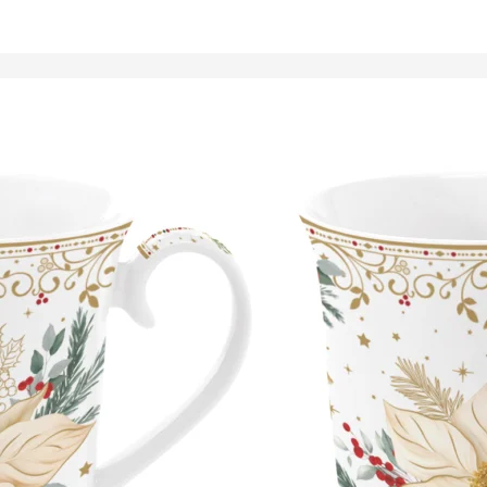
Tálalóedények
ancsók,
ortartók