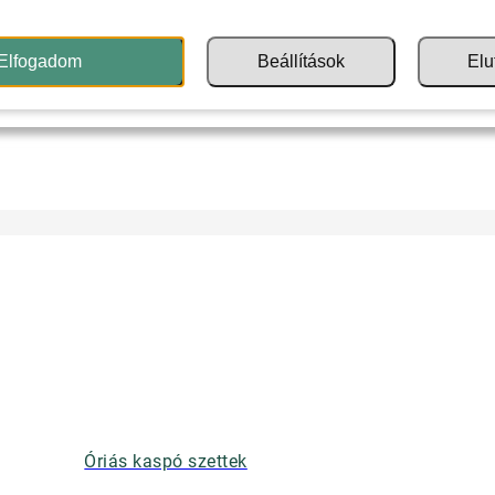
Elfogadom
Beállítások
Elu
Óriás kaspó szettek