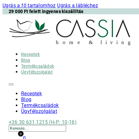
Ugrás a fő tartalomhoz
Ugrás a lábléchez
29 000 Ft felett ingyenes kiszállítás
h
o m e & l i v i n g
Receptek
Blog
Termékcsaládok
Ügyfélszolgálat
Receptek
Blog
Termékcsaládok
Ügyfélszolgálat
+36 30 631 1215 (H-P: 10-16)
Keresés
0
0