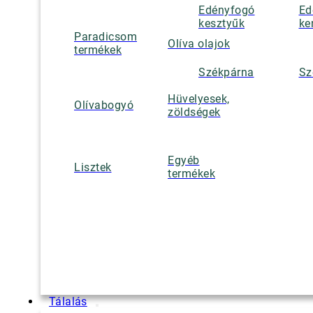
Edényfogó
Ed
kesztyűk
ke
Paradicsom
Olíva olajok
termékek
Székpárna
Sz
Hüvelyesek,
Olívabogyó
zöldségek
Egyéb
Lisztek
termékek
Tálalás