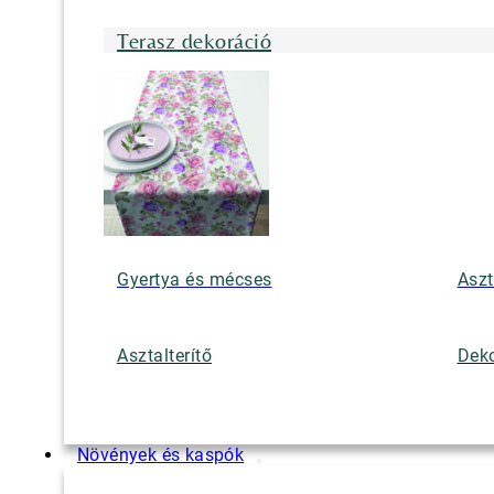
Terasz dekoráció
Gyertya és mécses
Aszt
Asztalterítő
Deko
Növények és kaspók