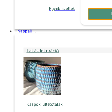
Egyéb szettek
Nappali
Lakásdekoráció
Kaspók, ültetőtálak