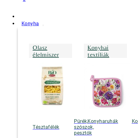
Konyha
Olasz
Konyhai
élelmiszer
textíliák
Pürék,
Konyharuhák
Ko
Tésztafélék
szószok,
pesztók