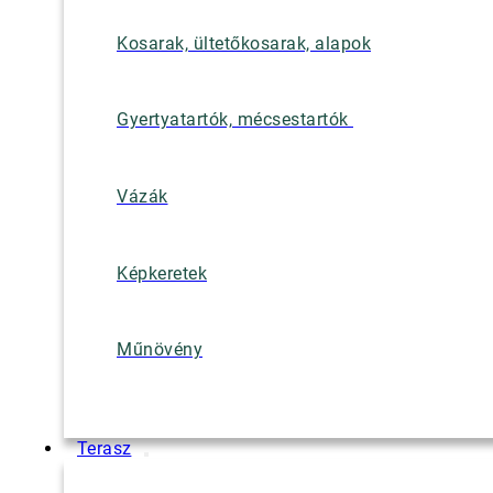
Kosarak, ültetőkosarak, alapok
Gyertyatartók, mécsestartók
Vázák
Képkeretek
Műnövény
Terasz