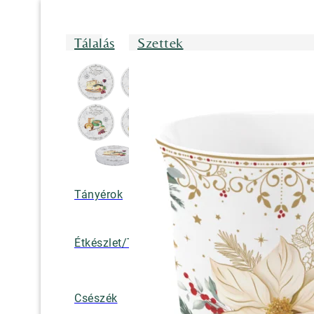
Tálalás
Szettek
Tányérok
Tálak/Tálcák/
Étkészlet/Tányérkészlet
Bögrék
Teáskannák, k
Csészék
tejkiöntők, cuk