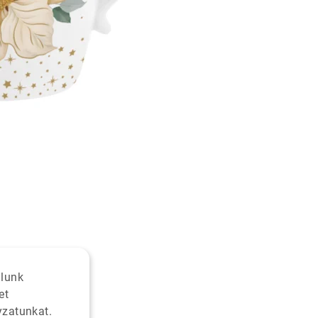
alunk
et
yzatunkat.