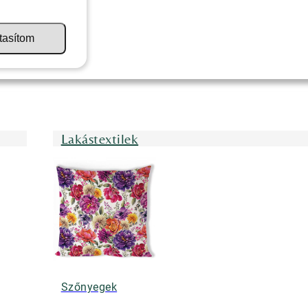
tasítom
Lakástextilek
Szőnyegek