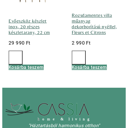
Rozsdamentes villa
Evőeszköz készlet
műanyag
inox, 20 részes
dekorborítású nyéllel,
készletarany, 22 cm
Fleurs et Citrons
29 990
Ft
2 990
Ft
Kosárba teszem
Kosárba teszem
h
o m e & l i v i n g
"Háztartásból harmonikus otthon"