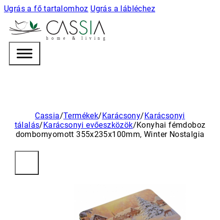
Ugrás a fő tartalomhoz
Ugrás a lábléchez
h
o m e & l i v i n g
Cassia
/
Termékek
/
Karácsony
/
Karácsonyi
tálalás
/
Karácsonyi evőeszközök
/
Konyhai fémdoboz
dombornyomott 355x235x100mm, Winter Nostalgia