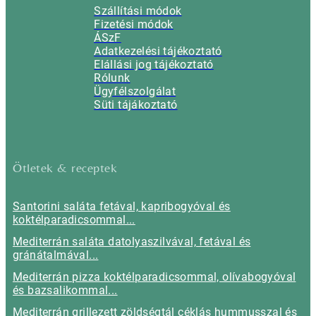
Szállítási módok
Fizetési módok
ÁSzF
Adatkezelési tájékoztató
Elállási jog tájékoztató
Rólunk
Ügyfélszolgálat
Süti tájákoztató
Ötletek & receptek
Santorini saláta fetával, kapribogyóval és
koktélparadicsommal...
Mediterrán saláta datolyaszilvával, fetával és
gránátalmával...
Mediterrán pizza koktélparadicsommal, olívabogyóval
és bazsalikommal...
Mediterrán grillezett zöldségtál céklás hummusszal és