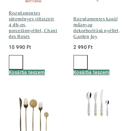
Rozsdamentes
süteményes villaszett
Rozsdamentes kanál
4 db-os,
műanyag
porcelánnyéllel, Chant
dekorborítású nyéllel,
des Roses
Garden Joy
10 990
Ft
2 990
Ft
Kosárba teszem
Kosárba teszem