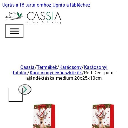
Ugrás a fő tartalomhoz
Ugrás a lábléchez
h
o m e & l i v i n g
Cassia
/
Termékek
/
Karácsony
/
Karácsonyi
tálalás
/
Karácsonyi evőeszközök
/
Red Deer papír
ajándéktáska medium 20x25x10cm