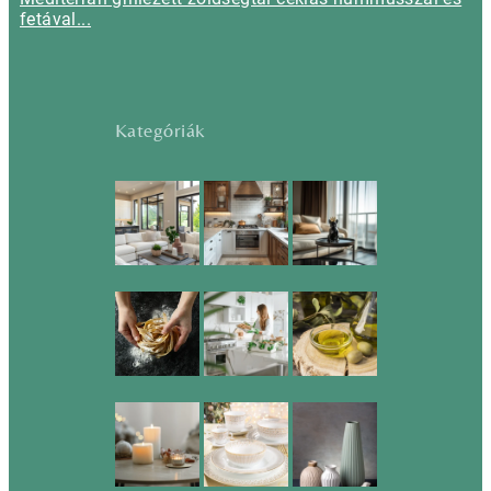
fetával...
Kategóriák