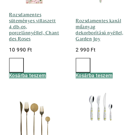
Rozsdamentes
süteményes villaszett
Rozsdamentes kanál
4 db-os,
műanyag
porcelánnyéllel, Chant
dekorborítású nyéllel,
des Roses
Garden Joy
10 990
Ft
2 990
Ft
Kosárba teszem
Kosárba teszem