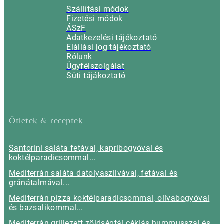
Szállítási módok
Fizetési módok
ÁSzF
Adatkezelési tájékoztató
Elállási jog tájékoztató
Rólunk
Ügyfélszolgálat
Süti tájákoztató
Ötletek & receptek
Santorini saláta fetával, kapribogyóval és
koktélparadicsommal...
Mediterrán saláta datolyaszilvával, fetával és
gránátalmával...
Mediterrán pizza koktélparadicsommal, olívabogyóval
és bazsalikommal...
Mediterrán grillezett zöldségtál céklás hummusszal és