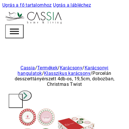
Ugrás a fő tartalomhoz
Ugrás a lábléchez
h
o m e & l i v i n g
Cassia
/
Termékek
/
Karácsony
/
Karácsonyi
hangulatok
/
Klasszikus karácsony
/
Porcelán
desszerttányérszett 4db-os, 19,5cm, dobozban,
Christmas Twist