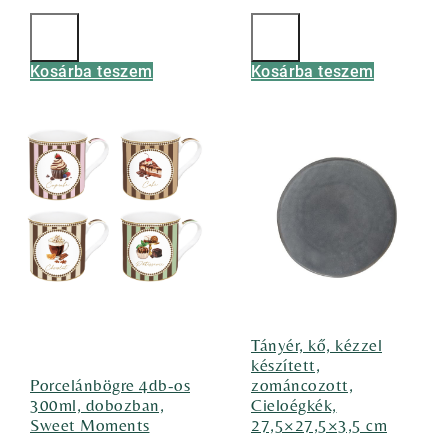
Kosárba teszem
Kosárba teszem
Tányér, kő, kézzel
készített,
Porcelánbögre 4db-os
zománcozott,
300ml, dobozban,
Cieloégkék,
Sweet Moments
27,5×27,5×3,5 cm