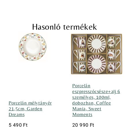
Hasonló termékek
Porcelán
eszpresszócsésze+alj 6
személyes, 100ml,
Porcelán mélytányér
dobozban, Coffee
21,5cm, Garden
Mania, Sweet
Dreams
Moments
5 490
Ft
20 990
Ft