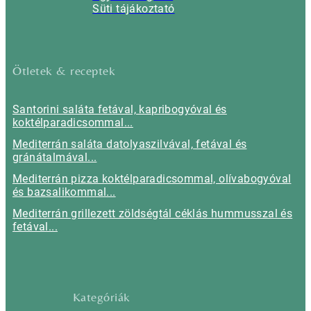
Süti tájákoztató
Ötletek & receptek
Santorini saláta fetával, kapribogyóval és
koktélparadicsommal...
Mediterrán saláta datolyaszilvával, fetával és
gránátalmával...
Mediterrán pizza koktélparadicsommal, olívabogyóval
és bazsalikommal...
Mediterrán grillezett zöldségtál céklás hummusszal és
fetával...
Kategóriák