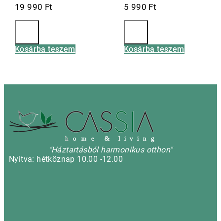
19 990
Ft
5 990
Ft
Kosárba teszem
Kosárba teszem
h
o m e & l i v i n g
"Háztartásból harmonikus otthon"
Nyitva: hétköznap 10.00 -12.00