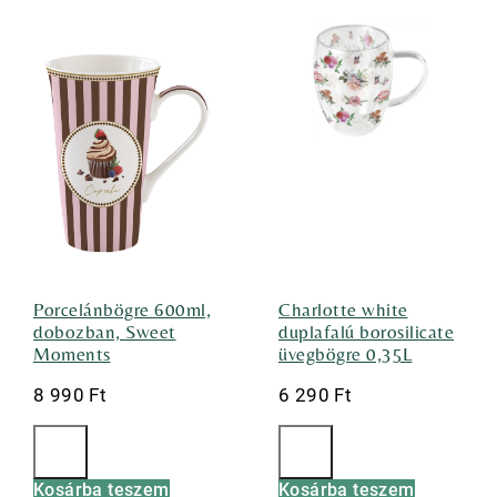
Porcelánbögre 600ml,
Charlotte white
dobozban, Sweet
duplafalú borosilicate
Moments
üvegbögre 0,35L
8 990
Ft
6 290
Ft
Kosárba teszem
Kosárba teszem