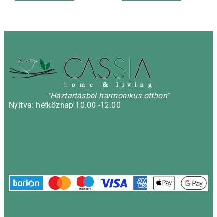
h
o m e & l i v i n g
"Háztartásból harmonikus otthon"
Nyitva: hétköznap 10.00 -12.00