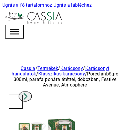
Ugrás a fő tartalomhoz
Ugrás a lábléchez
h
o m e & l i v i n g
Cassia
/
Termékek
/
Karácsony
/
Karácsonyi
hangulatok
/
Klasszikus karácsony
/
Porcelánbögre
300ml, parafa poháralátéttel, dobozban, Festive
Avenue, Atmosphere