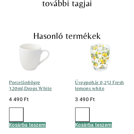
további tagjai
Hasonló termékek
Porcelánbögre
Üvegpohár 0,25l Fresh
320ml,Drops White
lemons white
4 490
Ft
3 490
Ft
Kosárba teszem
Kosárba teszem