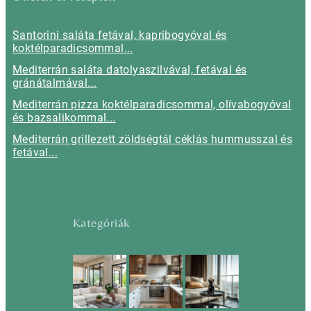
Santorini saláta fetával, kapribogyóval és
koktélparadicsommal...
Mediterrán saláta datolyaszilvával, fetával és
gránátalmával...
Mediterrán pizza koktélparadicsommal, olívabogyóval
és bazsalikommal...
Mediterrán grillezett zöldségtál céklás hummusszal és
fetával...
Kategóriák