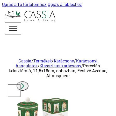
Ugrás a fő tartalomhoz
Ugrás a lábléchez
h
o m e & l i v i n g
Cassia
/
Termékek
/
Karácsony
/
Karácsonyi
hangulatok
/
Klasszikus karácsony
/
Porcelán
keksztároló, 11,5x18cm, dobozban, Festive Avenue,
Atmosphere