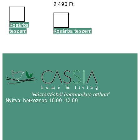
2 490
Ft
Kosárba
teszem
Kosárba teszem
h
o m e & l i v i n g
"Háztartásból harmonikus otthon"
Nyitva: hétköznap 10.00 -12.00