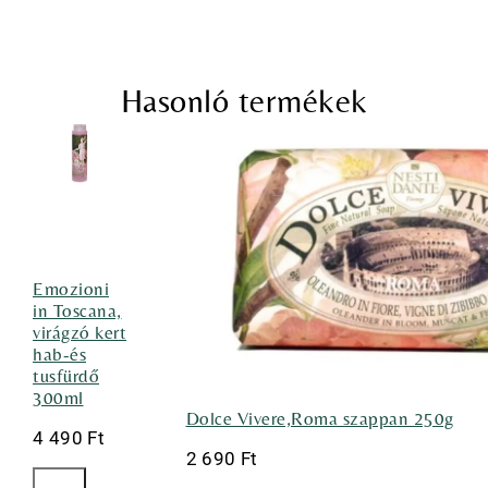
Hasonló termékek
Emozioni
in Toscana,
virágzó kert
hab-és
tusfürdő
300ml
Dolce Vivere,Roma szappan 250g
4 490
Ft
2 690
Ft