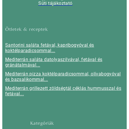
Süti tájákoztató
Ötletek & receptek
Santorini saláta fetával, kapribogyóval és
koktélparadicsommal...
Mediterrán saláta datolyaszilvával, fetával és
gránátalmával...
Mediterrán pizza koktélparadicsommal, olívabogyóval
és bazsalikommal...
Mediterrán grillezett zöldségtál céklás hummusszal és
fetával...
Kategóriák