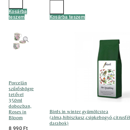
Kosárba
teszem
Kosárba teszem
Porcelán
szűrősbögre
tetővel
350ml
dobozban,
Birds in winter gyümölcstea
Roses in
(alma,hibiszkusz,csipkebogyó,citrusf
Bloom
darabok)
8 990
Ft