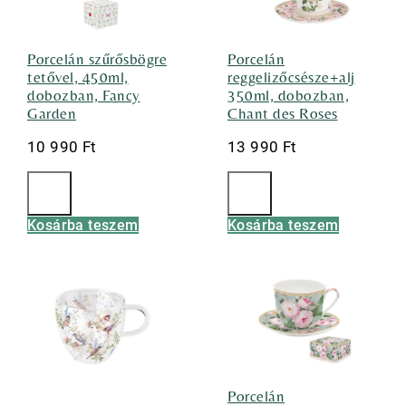
Porcelán szűrősbögre
Porcelán
tetővel, 450ml,
reggelizőcsésze+alj
dobozban, Fancy
350ml, dobozban,
Garden
Chant des Roses
10 990
Ft
13 990
Ft
Kosárba teszem
Kosárba teszem
Porcelán