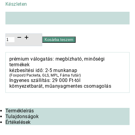
Készleten
Porcelán
Kosárba teszem
reggelizőcsésze+alj
370ml,
dobozban,
prémium válogatás: megbízható, minőségi
Sweet
termékek
Moments
kézbesítési idő: 2-5 munkanap
mennyiség
(Foxpost/Packeta, GLS, MPL, Fáma futár)
Ingyenes szállítás: 29 000 Ft-tól
környezetbarát, műanyagmentes csomagolás
Termékleírás
Tulajdonságok
Értékelések