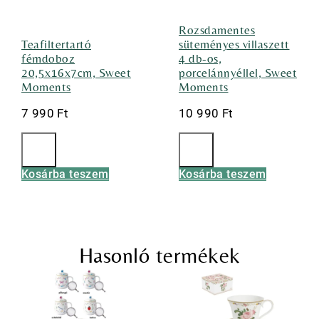
Rozsdamentes
Teafiltertartó
süteményes villaszett
fémdoboz
4 db-os,
20,5x16x7cm, Sweet
porcelánnyéllel, Sweet
Moments
Moments
7 990
Ft
10 990
Ft
Kosárba teszem
Kosárba teszem
Hasonló termékek