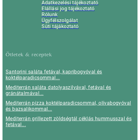
Adatkezelési tájékoztató
Elállási jog tájékoztató
Rólunk
Ügyfélszolgálat
Süti tájákoztató
Ötletek & receptek
Santorini saláta fetával, kapribogyóval és
koktélparadicsommal...
Mediterrán saláta datolyaszilvával, fetával és
gránátalmával...
Mediterrán pizza koktélparadicsommal, olívabogyóval
és bazsalikommal...
Mediterrán grillezett zöldségtál céklás hummusszal és
fetával...