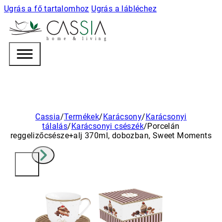
Ugrás a fő tartalomhoz
Ugrás a lábléchez
h
o m e & l i v i n g
Cassia
/
Termékek
/
Karácsony
/
Karácsonyi
tálalás
/
Karácsonyi csészék
/
Porcelán
reggelizőcsésze+alj 370ml, dobozban, Sweet Moments