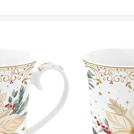
Tálalóedények
ancsók,
ortartók