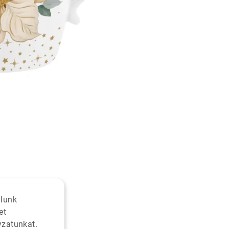
alunk
et
yzatunkat.