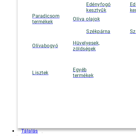
Edényfogó
Ed
kesztyűk
ke
Paradicsom
Olíva olajok
termékek
Székpárna
Sz
Hüvelyesek,
Olívabogyó
zöldségek
Egyéb
Lisztek
termékek
Tálalás