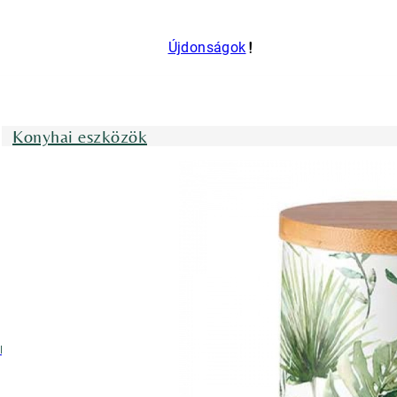
Újdonságok
Konyhai eszközök
nyhai kötények