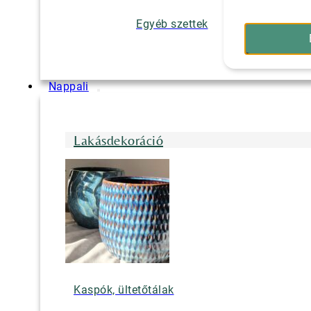
Egyéb szettek
Nappali
Lakásdekoráció
Kaspók, ültetőtálak