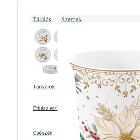
Tálalás
Szettek
Tányérok
Tálak/Tálcák/
Étkészlet/Tányérkészlet
Bögrék
Teáskannák, k
Csészék
tejkiöntők, cuk