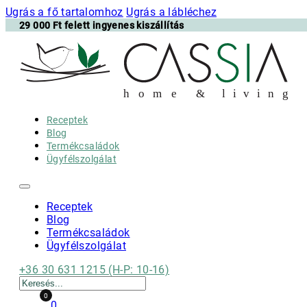
Ugrás a fő tartalomhoz
Ugrás a lábléchez
29 000 Ft felett ingyenes kiszállítás
h
o m e & l i v i n g
Receptek
Blog
Termékcsaládok
Ügyfélszolgálat
Receptek
Blog
Termékcsaládok
Ügyfélszolgálat
+36 30 631 1215 (H-P: 10-16)
Keresés
0
0