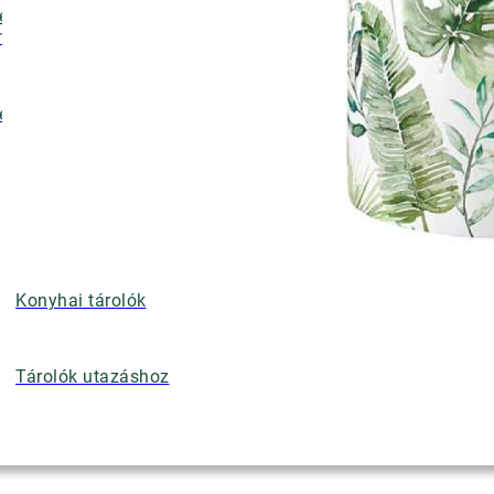
ényalátétek,
nyérkosarak
ettek
Konyhai tárolók
Tárolók utazáshoz