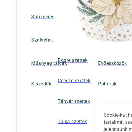
Süteményes és tortatálak
Pohár / tányéra
Szalvétatartók,
Szalvéták
borsszórók
Bögre szettek
Műanyag tálcák
Evőeszközök
Csésze szettek
Kiszedők
Poharak
Tányér szettek
Cookie-kat h
Tálka szettek
tartalmát sz
jelenítsünk 