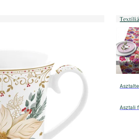
Textíli
Asztalte
Asztali 