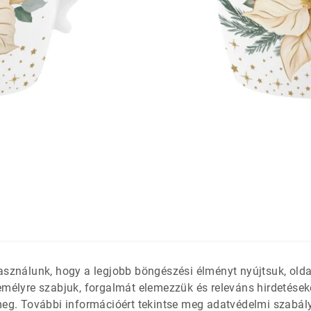
látétek
 só- és
asználunk, hogy a legjobb böngészési élményt nyújtsuk, old
emélyre szabjuk, forgalmát elemezzük és releváns hirdetések
meg. További információért tekintse meg adatvédelmi szabál