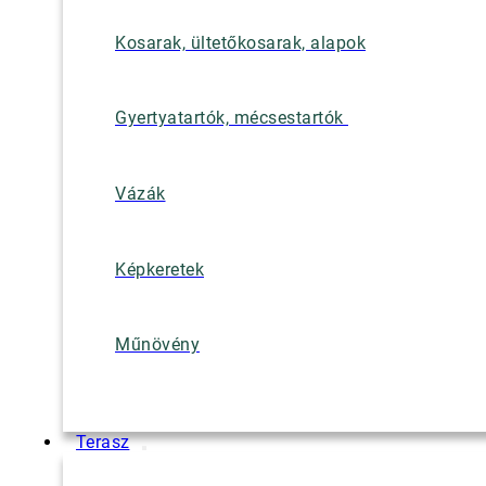
Kosarak, ültetőkosarak, alapok
Gyertyatartók, mécsestartók
Vázák
Képkeretek
Műnövény
Terasz