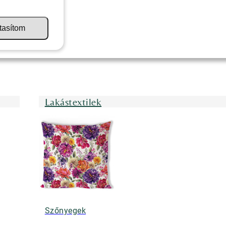
tasítom
Lakástextilek
Szőnyegek