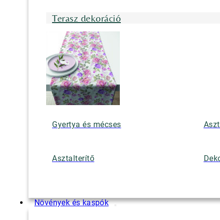
Terasz dekoráció
Gyertya és mécses
Aszt
Asztalterítő
Deko
Növények és kaspók