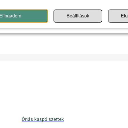
Elfogadom
Beállítások
Elu
Óriás kaspó szettek