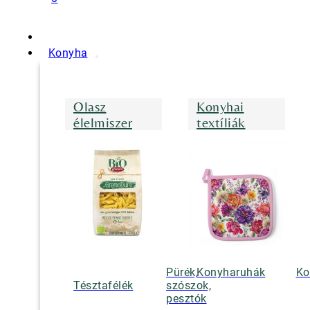
Konyha
Olasz
Konyhai
élelmiszer
textíliák
Pürék,
Konyharuhák
Ko
Tésztafélék
szószok,
pesztók