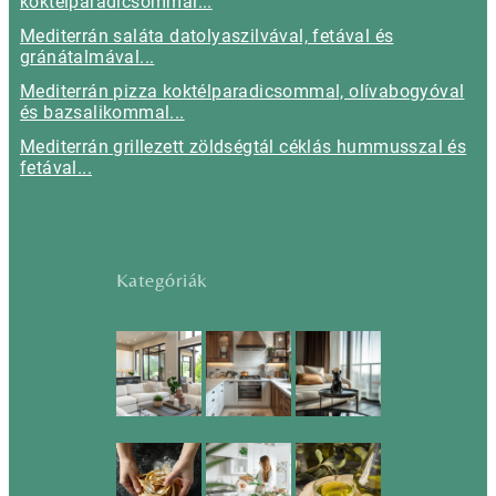
koktélparadicsommal...
Mediterrán saláta datolyaszilvával, fetával és
gránátalmával...
Mediterrán pizza koktélparadicsommal, olívabogyóval
és bazsalikommal...
Mediterrán grillezett zöldségtál céklás hummusszal és
fetával...
Kategóriák