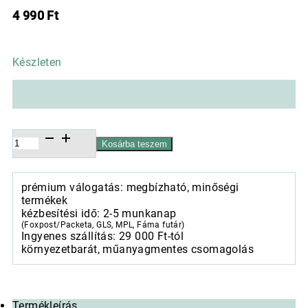
4 990
Ft
Készleten
Porcelántálka
Kosárba teszem
12cm,
Sweet
Moments
prémium válogatás: megbízható, minőségi
mennyiség
termékek
kézbesítési idő: 2-5 munkanap
(Foxpost/Packeta, GLS, MPL, Fáma futár)
Ingyenes szállítás: 29 000 Ft-tól
környezetbarát, műanyagmentes csomagolás
Termékleírás