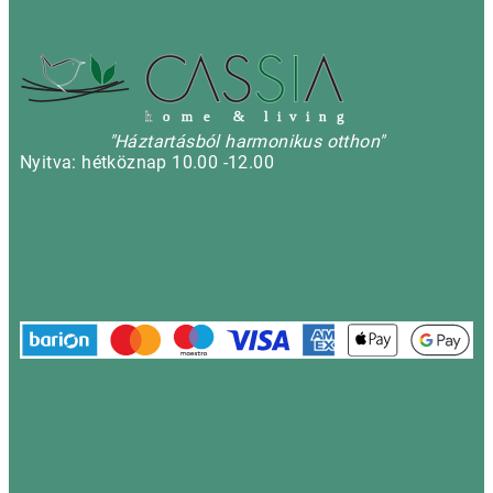
h
o m e & l i v i n g
"Háztartásból harmonikus otthon"
Nyitva: hétköznap 10.00 -12.00