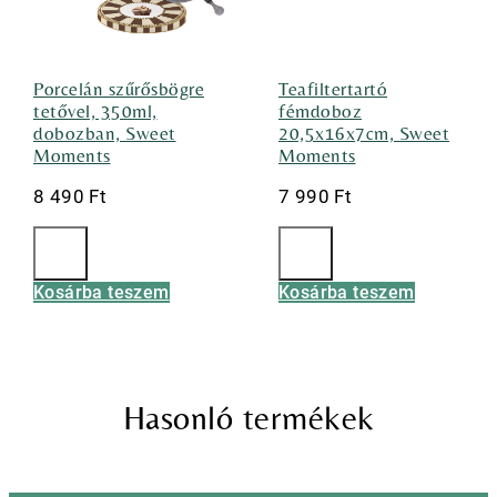
Porcelán szűrősbögre
Teafiltertartó
tetővel, 350ml,
fémdoboz
dobozban, Sweet
20,5x16x7cm, Sweet
Moments
Moments
8 490
Ft
7 990
Ft
Kosárba teszem
Kosárba teszem
Hasonló termékek