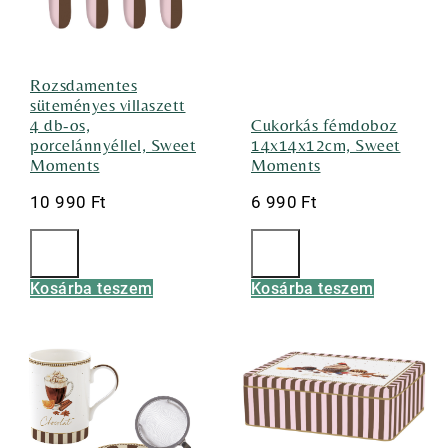
Rozsdamentes
süteményes villaszett
4 db-os,
Cukorkás fémdoboz
porcelánnyéllel, Sweet
14x14x12cm, Sweet
Moments
Moments
10 990
Ft
6 990
Ft
Kosárba teszem
Kosárba teszem