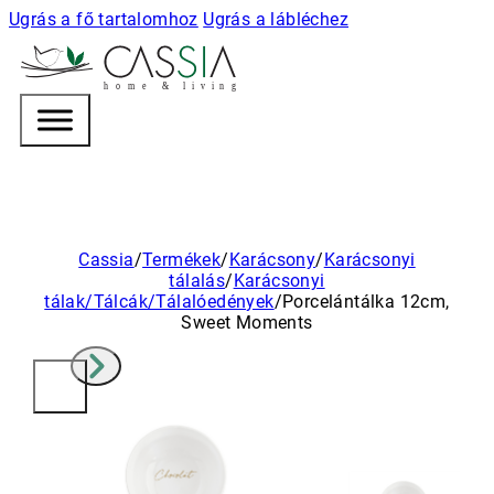
Ugrás a fő tartalomhoz
Ugrás a lábléchez
h
o m e & l i v i n g
Cassia
/
Termékek
/
Karácsony
/
Karácsonyi
tálalás
/
Karácsonyi
tálak/Tálcák/Tálalóedények
/
Porcelántálka 12cm,
Sweet Moments