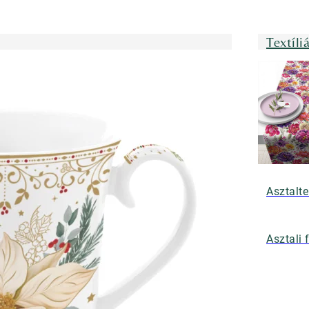
Textíli
Asztalte
Asztali 