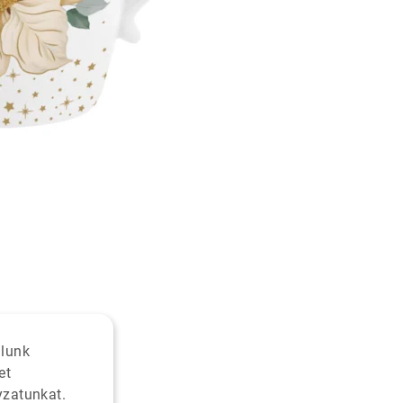
alunk
et
yzatunkat.