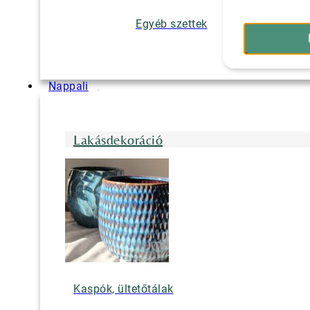
Egyéb szettek
Nappali
Lakásdekoráció
Kaspók, ültetőtálak