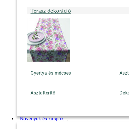
Terasz dekoráció
Gyertya és mécses
Aszt
Asztalterítő
Deko
Növények és kaspók