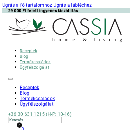
Ugrás a fő tartalomhoz
Ugrás a lábléchez
29 000 Ft felett ingyenes kiszállítás
h
o m e & l i v i n g
Receptek
Blog
Termékcsaládok
Ügyfélszolgálat
Receptek
Blog
Termékcsaládok
Ügyfélszolgálat
+36 30 631 1215 (H-P: 10-16)
Keresés
0
0