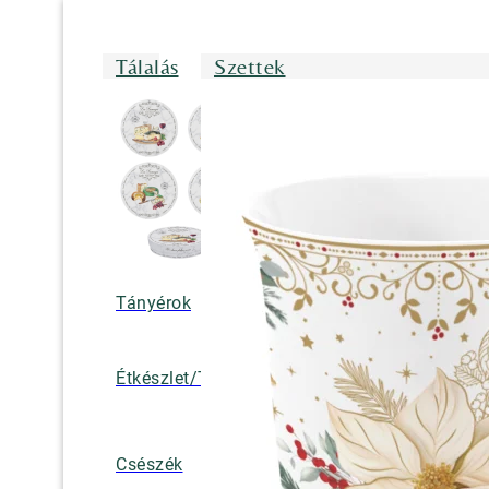
Tálalás
Szettek
Tányérok
Tálak/Tálcák/
Étkészlet/Tányérkészlet
Bögrék
Teáskannák, k
Csészék
tejkiöntők, cuk