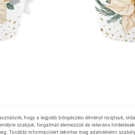
látétek
 só- és
asználunk, hogy a legjobb böngészési élményt nyújtsuk, old
emélyre szabjuk, forgalmát elemezzük és releváns hirdetések
meg. További információért tekintse meg adatvédelmi szabál