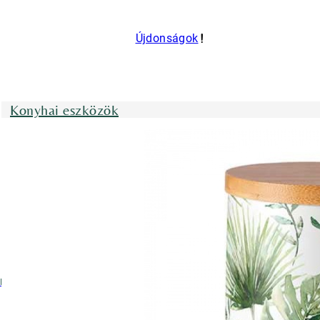
Újdonságok
Konyhai eszközök
nyhai kötények