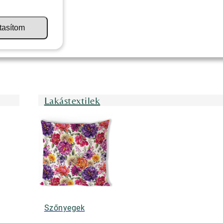
tasítom
Lakástextilek
Szőnyegek