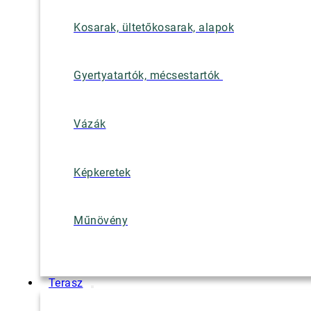
Kosarak, ültetőkosarak, alapok
Gyertyatartók, mécsestartók
Vázák
Képkeretek
Műnövény
Terasz