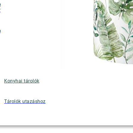
ényalátétek,
nyérkosarak
ettek
Konyhai tárolók
Tárolók utazáshoz