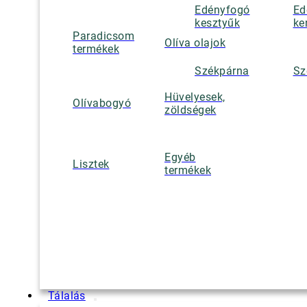
Edényfogó
Ed
kesztyűk
ke
Paradicsom
Olíva olajok
termékek
Székpárna
Sz
Hüvelyesek,
Olívabogyó
zöldségek
Egyéb
Lisztek
termékek
Tálalás