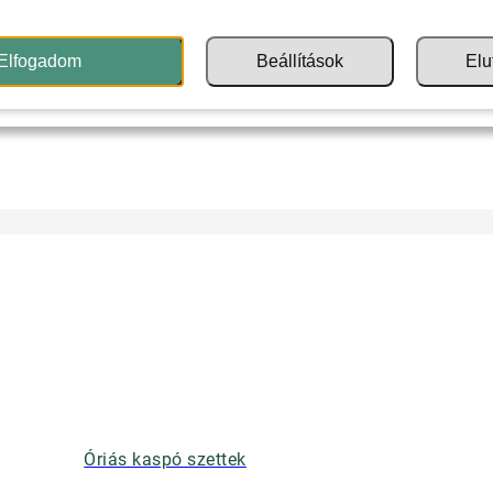
Elfogadom
Beállítások
Elu
Óriás kaspó szettek