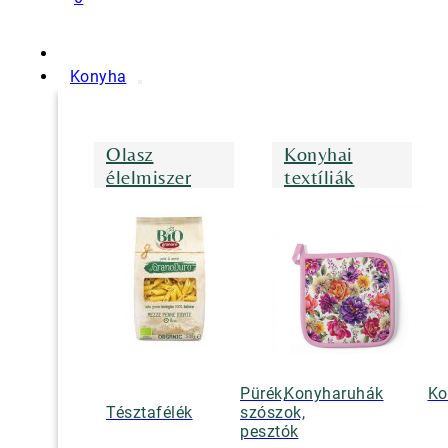
Konyha
Olasz
Konyhai
élelmiszer
textíliák
Pürék,
Konyharuhák
Ko
Tésztafélék
szószok,
pesztók