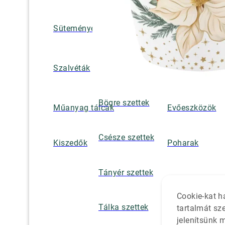
Süteményes és tortatálak
Pohár / tányéra
Szalvétatartók,
Szalvéták
borsszórók
Bögre szettek
Műanyag tálcák
Evőeszközök
Csésze szettek
Kiszedők
Poharak
Tányér szettek
Cookie-kat h
Tálka szettek
tartalmát sz
jelenítsünk 