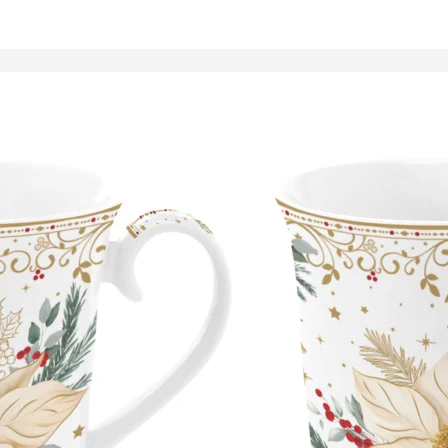
Tálalóedények
ancsók,
ortartók