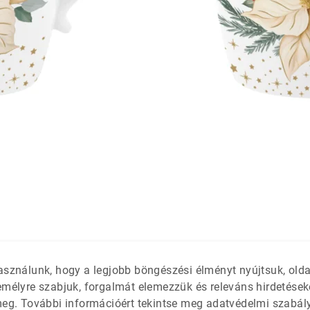
látétek
 só- és
asználunk, hogy a legjobb böngészési élményt nyújtsuk, old
emélyre szabjuk, forgalmát elemezzük és releváns hirdetések
meg. További információért tekintse meg adatvédelmi szabál