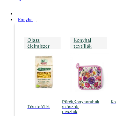
Konyha
Olasz
Konyhai
élelmiszer
textíliák
Pürék,
Konyharuhák
Ko
Tésztafélék
szószok,
pesztók