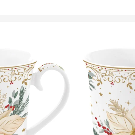
Tálalóedények
ancsók,
ortartók