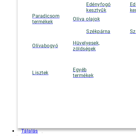
Edényfogó
Ed
kesztyűk
ke
Paradicsom
Olíva olajok
termékek
Székpárna
Sz
Hüvelyesek,
Olívabogyó
zöldségek
Egyéb
Lisztek
termékek
Tálalás