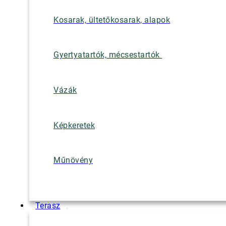
Kosarak, ültetőkosarak, alapok
Gyertyatartók, mécsestartók
Vázák
Képkeretek
Műnövény
Terasz