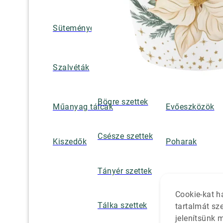
Süteményes és tortatálak
Pohár / tányéra
Szalvétatartók,
Szalvéták
borsszórók
Bögre szettek
Műanyag tálcák
Evőeszközök
Csésze szettek
Kiszedők
Poharak
Tányér szettek
Cookie-kat h
Tálka szettek
tartalmát sz
jelenítsünk 