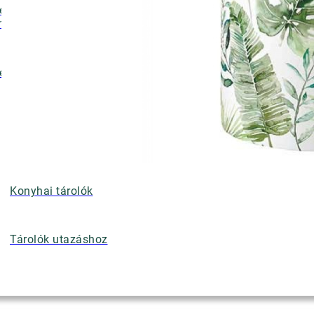
ényalátétek,
nyérkosarak
ettek
Konyhai tárolók
Tárolók utazáshoz