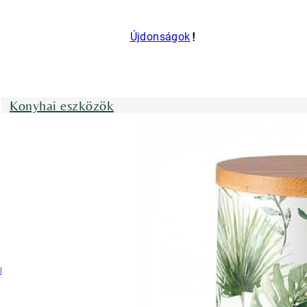
Újdonságok
Konyhai eszközök
nyhai kötények