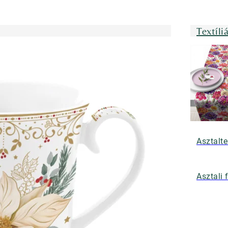
Textíli
Asztalte
Asztali 