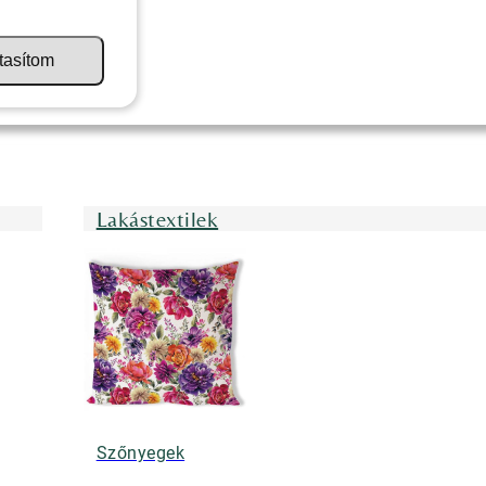
tasítom
Lakástextilek
Szőnyegek