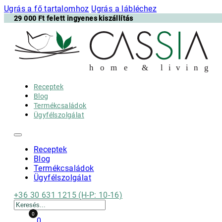
Ugrás a fő tartalomhoz
Ugrás a lábléchez
29 000 Ft felett ingyenes kiszállítás
h
o m e & l i v i n g
Receptek
Blog
Termékcsaládok
Ügyfélszolgálat
Receptek
Blog
Termékcsaládok
Ügyfélszolgálat
+36 30 631 1215 (H-P: 10-16)
Keresés
0
0