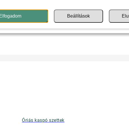
Elfogadom
Beállítások
Elu
Óriás kaspó szettek