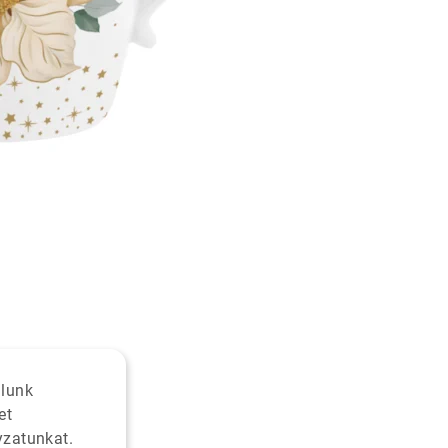
alunk
et
yzatunkat.