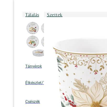
Tálalás
Szettek
Tányérok
Tálak/Tálcák/
Étkészlet/Tányérkészlet
Bögrék
Teáskannák, k
Csészék
tejkiöntők, cuk