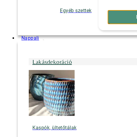
Egyéb szettek
Nappali
Lakásdekoráció
Kaspók, ültetőtálak