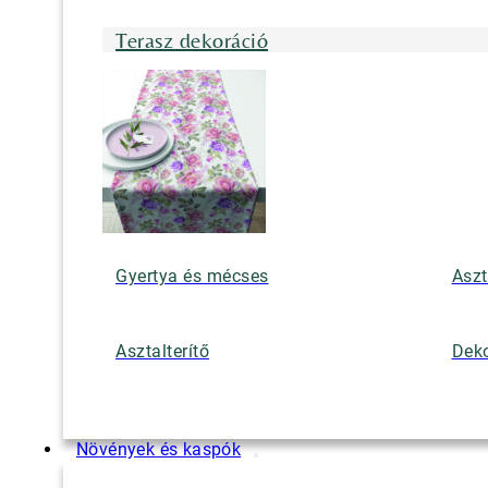
Terasz dekoráció
Gyertya és mécses
Aszt
Asztalterítő
Deko
Növények és kaspók