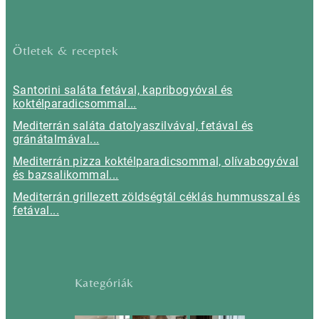
Ötletek & receptek
Santorini saláta fetával, kapribogyóval és
koktélparadicsommal...
Mediterrán saláta datolyaszilvával, fetával és
gránátalmával...
Mediterrán pizza koktélparadicsommal, olívabogyóval
és bazsalikommal...
Mediterrán grillezett zöldségtál céklás hummusszal és
fetával...
Kategóriák