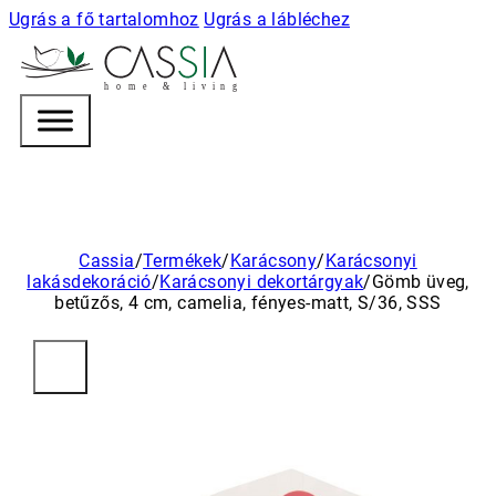
Ugrás a fő tartalomhoz
Ugrás a lábléchez
h
o m e & l i v i n g
Cassia
/
Termékek
/
Karácsony
/
Karácsonyi
lakásdekoráció
/
Karácsonyi dekortárgyak
/
Gömb üveg,
betűzős, 4 cm, camelia, fényes-matt, S/36, SSS