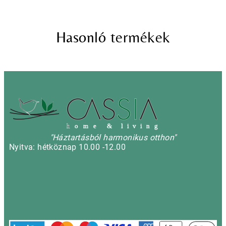
Hasonló termékek
h
o m e & l i v i n g
"Háztartásból harmonikus otthon"
Nyitva: hétköznap 10.00 -12.00