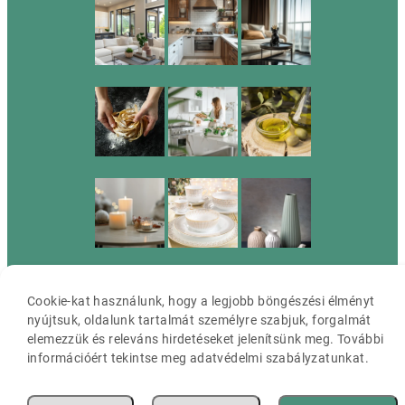
Cookie-kat használunk, hogy a legjobb böngészési élményt
nyújtsuk, oldalunk tartalmát személyre szabjuk, forgalmát
Cassia ©2026 Minden jog fenntartva.
elemezzük és releváns hirdetéseket jelenítsünk meg. További
információért tekintse meg adatvédelmi szabályzatunkat.