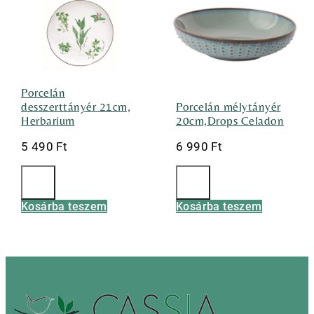
Porcelán
desszerttányér 21cm,
Porcelán mélytányér
Herbarium
20cm,Drops Celadon
5 490
Ft
6 990
Ft
Kosárba teszem
Kosárba teszem