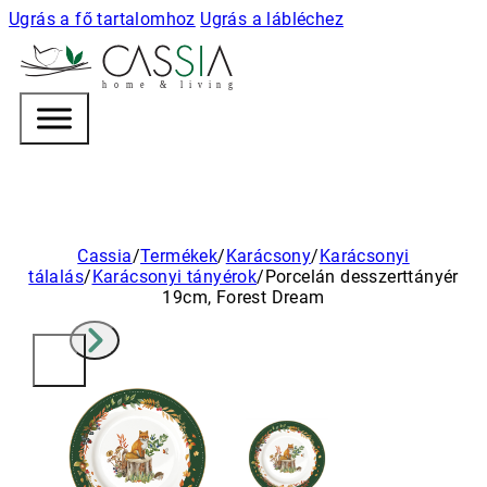
Ugrás a fő tartalomhoz
Ugrás a lábléchez
h
o m e & l i v i n g
Cassia
/
Termékek
/
Karácsony
/
Karácsonyi
tálalás
/
Karácsonyi tányérok
/
Porcelán desszerttányér
19cm, Forest Dream