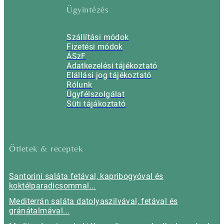
Ügyintézés
Szállítási módok
Fizetési módok
ÁSzF
Adatkezelési tájékoztató
Elállási jog tájékoztató
Rólunk
Ügyfélszolgálat
Süti tájákoztató
Ötletek & receptek
Santorini saláta fetával, kapribogyóval és
koktélparadicsommal...
Mediterrán saláta datolyaszilvával, fetával és
gránátalmával...