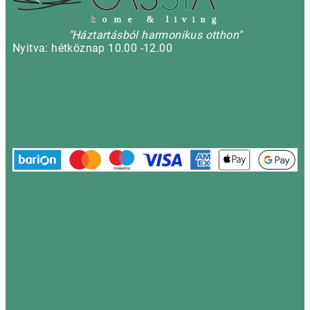
h
o m e & l i v i n g
"Háztartásból harmonikus otthon"
Nyitva: hétköznap 10.00 -12.00