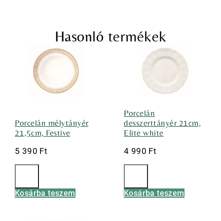
Hasonló termékek
Porcelán
Porcelán mélytányér
desszerttányér 21cm,
21,5cm, Festive
Elite white
5 390
Ft
4 990
Ft
Kosárba teszem
Kosárba teszem