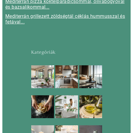
Mediterrán pizza koktélparadicsommal, olívabogyóval
és bazsalikommal...
Mediterrán grillezett zöldségtál céklás hummusszal és
fetával...
Kategóriák