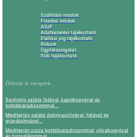
Szállítási módok
Fizetési módok
ÁSzF
Adatkezelési tájékoztató
Elállási jog tájékoztató
Rólunk
Ügyfélszolgálat
Süti tájákoztató
Ötletek & receptek
Santorini saláta fetával, kapribogyóval és
koktélparadicsommal...
Mediterrán saláta datolyaszilvával, fetával és
gránátalmával...
Mediterrán pizza koktélparadicsommal, olívabogyóval
és bazsalikommal...