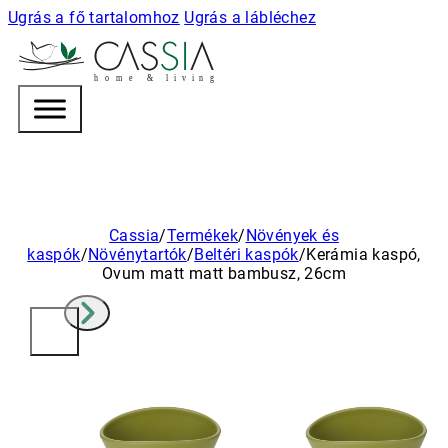
Ugrás a fő tartalomhoz
Ugrás a lábléchez
h
o m e & l i v i n g
Cassia
/
Termékek
/
Növények és
kaspók
/
Növénytartók
/
Beltéri kaspók
/
Kerámia kaspó,
Ovum matt matt bambusz, 26cm