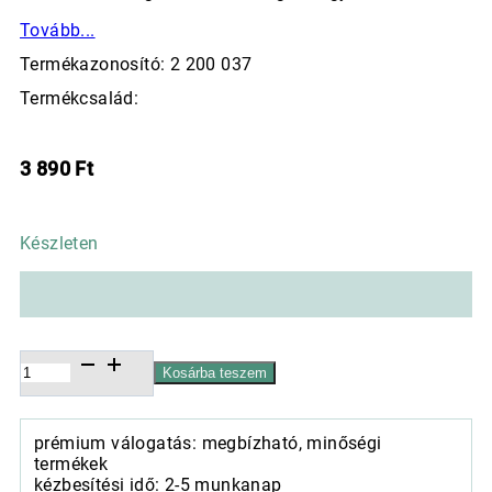
Tovább...
Termékazonosító: 2 200 037
Termékcsalád:
3 890
Ft
Készleten
Kerámia
Kosárba teszem
kaspó,
Ovum
matt
prémium válogatás: megbízható, minőségi
matt
termékek
bambusz,
kézbesítési idő: 2-5 munkanap
26cm