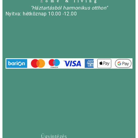
h
o m e & l i v i n g
"Háztartásból harmonikus otthon"
Nyitva: hétköznap 10.00 -12.00
Ügyintézés