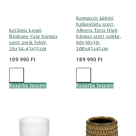
Kompozit kültéri
balkonláda szett,
Kerámia kaspó,
Alberta Tetra High
Brisbane Vase hármas
hármas szett szürke,
szett antik fehér,
60x30x30-
26×34-43x55cm
100x45x45cm
109 990
Ft
189 990
Ft
Kosárba teszem
Kosárba teszem