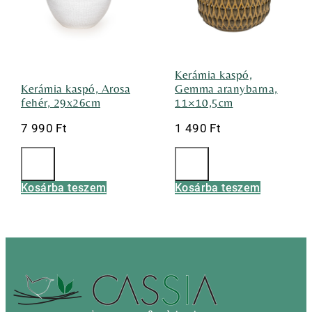
Kerámia kaspó,
Kerámia kaspó, Arosa
Gemma aranybarna,
fehér, 29x26cm
11×10,5cm
7 990
Ft
1 490
Ft
Kosárba teszem
Kosárba teszem