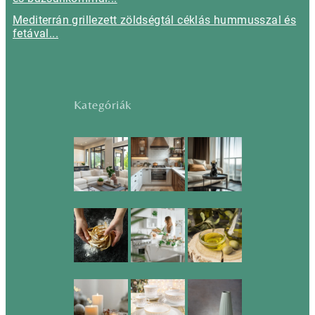
Mediterrán grillezett zöldségtál céklás hummusszal és
fetával...
Kategóriák