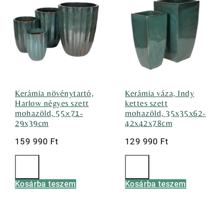
Kerámia növénytartó,
Kerámia váza, Indy
Harlow négyes szett
kettes szett
mohazöld, 55×71-
mohazöld, 35x35x62-
29x39cm
42x42x78cm
159 990
Ft
129 990
Ft
Kosárba teszem
Kosárba teszem