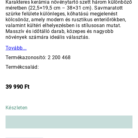
Karakteres kerámia növénytartó szett három különböző
méretben (22,5×19,5 cm – 38×31 cm). Savmaratott
szürke felülete különleges, kőhatású megjelenést
kölcsönöz, amely modern és rusztikus enteriőrökben,
valamint kültéri elhelyezésben is stílusosan mutat.
Masszív és időtálló darab, közepes és nagyobb
növények számára ideális választás.
Tovább...
Termékazonosító: 2 200 468
Termékcsalád:
39 990
Ft
Készleten