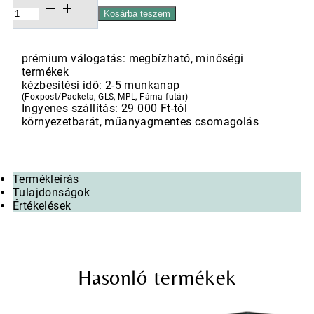
Kerámia
Kosárba teszem
növénytartó,
Wellington
Classic
prémium válogatás: megbízható, minőségi
hármas
termékek
szett
kézbesítési idő: 2-5 munkanap
szürke,
(Foxpost/Packeta, GLS, MPL, Fáma futár)
22,5/29,5/38x19,5/24,5/31szürke
Ingyenes szállítás: 29 000 Ft-tól
mennyiség
környezetbarát, műanyagmentes csomagolás
Termékleírás
Tulajdonságok
Értékelések
Hasonló termékek