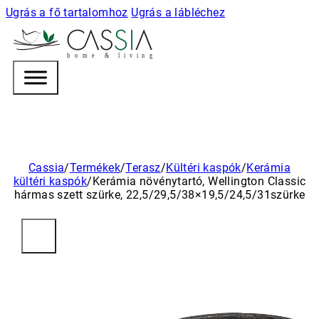
Ugrás a fő tartalomhoz
Ugrás a lábléchez
h
o m e & l i v i n g
Cassia
/
Termékek
/
Terasz
/
Kültéri kaspók
/
Kerámia
kültéri kaspók
/
Kerámia növénytartó, Wellington Classic
hármas szett szürke, 22,5/29,5/38×19,5/24,5/31szürke