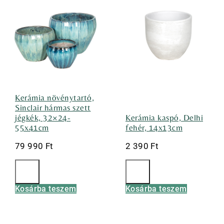
Kerámia növénytartó,
Sinclair hármas szett
jégkék, 32×24-
Kerámia kaspó, Delhi
55x41cm
fehér, 14x13cm
79 990
Ft
2 390
Ft
Kosárba teszem
Kosárba teszem