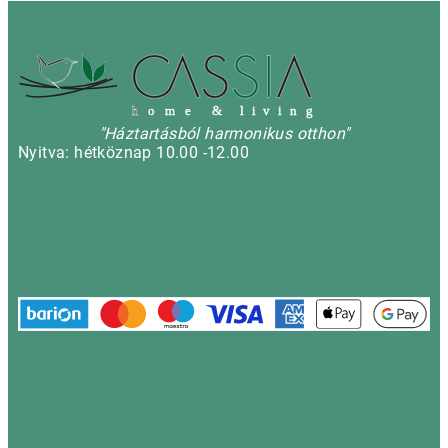
h
o m e & l i v i n g
"Háztartásból harmonikus otthon"
Nyitva: hétköznap 10.00 -12.00