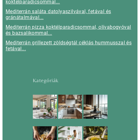
koktélparadicsommal...
Mediterrán saláta datolyaszilvával, fetával és
gránátalmával...
Mediterrán pizza koktélparadicsommal, olívabogyóval
és bazsalikommal...
Mediterrán grillezett zöldségtál céklás hummusszal és
fetával...
Kategóriák