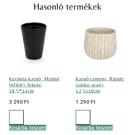
Hasonló termékek
Kerámia kaspó, Malmö
Kaspó cement, Ripple
Infinity fekete,
szürke-arany,
18,5*14cm
12,5x10cm
3 290
Ft
1 290
Ft
Kosárba teszem
Kosárba teszem