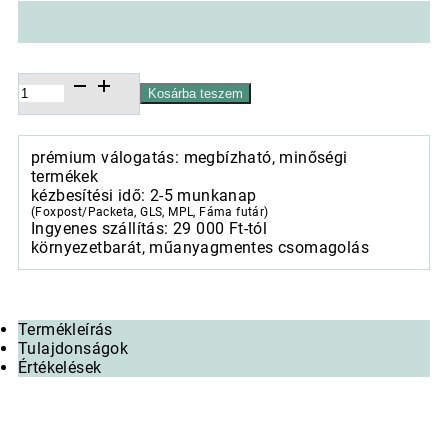
Orchidea
Kosárba teszem
kaspó,
Malmö
Abyss
prémium válogatás: megbízható, minőségi
fekete,
termékek
17x22,5cm
kézbesítési idő: 2-5 munkanap
mennyiség
(Foxpost/Packeta, GLS, MPL, Fáma futár)
Ingyenes szállítás: 29 000 Ft-tól
környezetbarát, műanyagmentes csomagolás
Termékleírás
Tulajdonságok
Értékelések