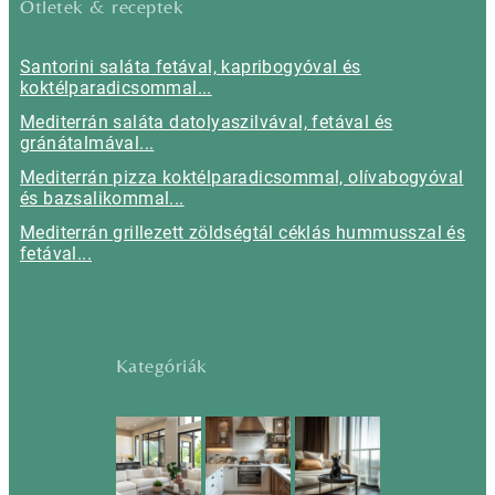
Ötletek & receptek
Santorini saláta fetával, kapribogyóval és
koktélparadicsommal...
Mediterrán saláta datolyaszilvával, fetával és
gránátalmával...
Mediterrán pizza koktélparadicsommal, olívabogyóval
és bazsalikommal...
Mediterrán grillezett zöldségtál céklás hummusszal és
fetával...
Kategóriák