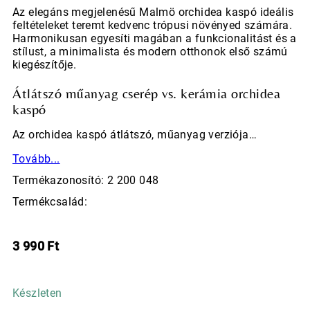
Az elegáns megjelenésű Malmö orchidea kaspó ideális
feltételeket teremt kedvenc trópusi növényed számára.
Harmonikusan egyesíti magában a funkcionalitást és a
stílust, a minimalista és modern otthonok első számú
kiegészítője.
Átlátszó műanyag cserép vs. kerámia orchidea
kaspó
Az orchidea kaspó átlátszó, műanyag verziója…
Tovább...
Termékazonosító: 2 200 048
Termékcsalád:
3 990
Ft
Készleten