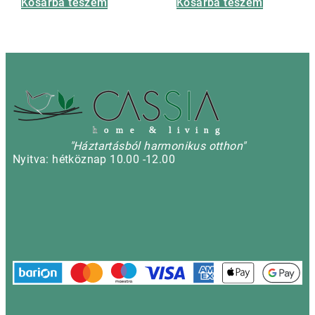
Kosárba teszem
Kosárba teszem
h
o m e & l i v i n g
"Háztartásból harmonikus otthon"
Nyitva: hétköznap 10.00 -12.00