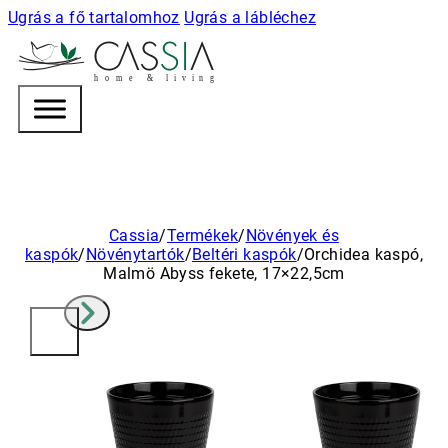
Ugrás a fő tartalomhoz
Ugrás a lábléchez
h
o m e & l i v i n g
Cassia
/
Termékek
/
Növények és
kaspók
/
Növénytartók
/
Beltéri kaspók
/
Orchidea kaspó,
Malmö Abyss fekete, 17×22,5cm