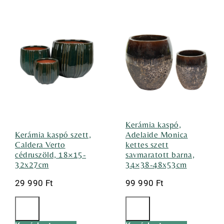
Kerámia kaspó,
Kerámia kaspó szett,
Adelaide Monica
Caldera Verto
kettes szett
cédruszöld, 18×15-
savmaratott barna,
32x27cm
34×38-48x53cm
29 990
Ft
99 990
Ft