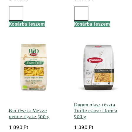
Kosárba teszem
Kosárba teszem
Durum olasz tészta
Bio tészta Mezze
Trofie csavart forma
penne rigate 500 g
500 g
1 090
Ft
1 090
Ft