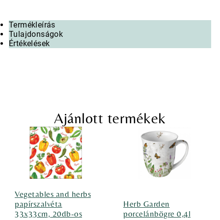
Termékleírás
Tulajdonságok
Értékelések
Ajánlott termékek
Vegetables and herbs
papírszalvéta
Herb Garden
33x33cm, 20db-os
porcelánbögre 0,4l