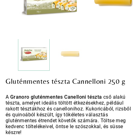
Gluténmentes tészta Cannelloni 250 g
A
Granoro gluténmentes Canelloni tészta
cső alakú
tészta, amelyet ideális töltött étkezésekhez, például
rakott tésztákhoz és canellonihoz. Kukoricából, rizsből
és quinoából készült, így tökéletes választás
gluténmentes étrendet követők számára. Töltse meg
kedvenc töltelékeivel, öntse le szószokkal, és süsse
készre!