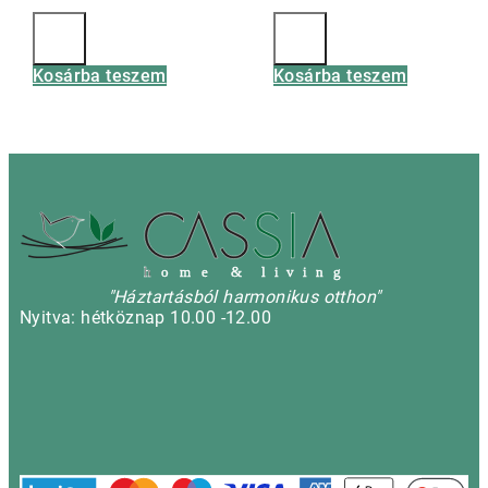
Kosárba teszem
Kosárba teszem
h
o m e & l i v i n g
"Háztartásból harmonikus otthon"
Nyitva: hétköznap 10.00 -12.00