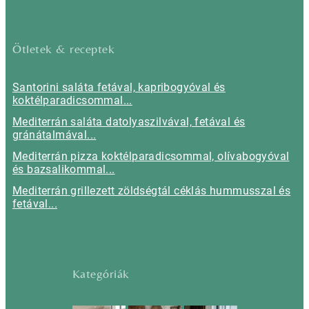
Ötletek & receptek
Santorini saláta fetával, kapribogyóval és
koktélparadicsommal...
Mediterrán saláta datolyaszilvával, fetával és
gránátalmával...
Mediterrán pizza koktélparadicsommal, olívabogyóval
és bazsalikommal...
Mediterrán grillezett zöldségtál céklás hummusszal és
fetával...
Kategóriák