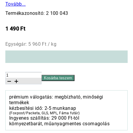
Tovább...
Termékazonosító: 2 100 043
1 490
Ft
Egységár:
5 960
Ft / kg
Gluténmentes
Kosárba teszem
tészta
Cannelloni
250
prémium válogatás: megbízható, minőségi
g
termékek
mennyiség
kézbesítési idő: 2-5 munkanap
(Foxpost/Packeta, GLS, MPL, Fáma futár)
Ingyenes szállítás: 29 000 Ft-tól
környezetbarát, műanyagmentes csomagolás