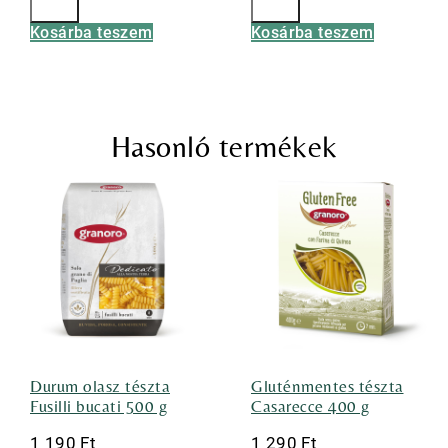
Kosárba teszem
Kosárba teszem
Hasonló termékek
Durum olasz tészta
Gluténmentes tészta
Fusilli bucati 500 g
Casarecce 400 g
1 190
Ft
1 290
Ft