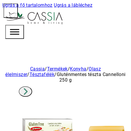
Ugrás a fő tartalomhoz
Ugrás a lábléchez
h
o m e & l i v i n g
Cassia
/
Termékek
/
Konyha
/
Olasz
élelmiszer
/
Tésztafélék
/
Gluténmentes tészta Cannelloni
250 g