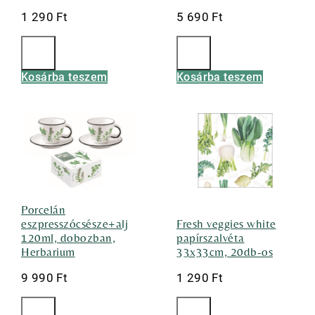
1 290
Ft
5 690
Ft
Kosárba teszem
Kosárba teszem
Porcelán
eszpresszócsésze+alj
Fresh veggies white
120ml, dobozban,
papírszalvéta
Herbarium
33x33cm, 20db-os
9 990
Ft
1 290
Ft