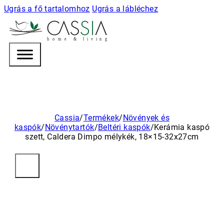
Ugrás a fő tartalomhoz
Ugrás a lábléchez
h
o m e & l i v i n g
Cassia
/
Termékek
/
Növények és
kaspók
/
Növénytartók
/
Beltéri kaspók
/
Kerámia kaspó
szett, Caldera Dimpo mélykék, 18×15-32x27cm