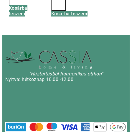
Kosárba
teszem
Kosárba teszem
h
o m e & l i v i n g
"Háztartásból harmonikus otthon"
Nyitva: hétköznap 10.00 -12.00