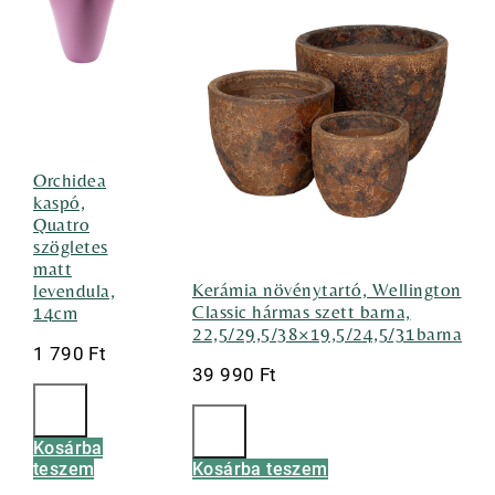
Orchidea
kaspó,
Quatro
szögletes
matt
Kerámia növénytartó, Wellington
levendula,
Classic hármas szett barna,
14cm
22,5/29,5/38×19,5/24,5/31barna
1 790
Ft
39 990
Ft
Kosárba
teszem
Kosárba teszem