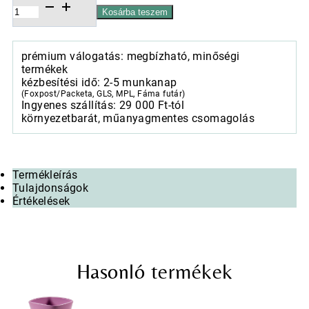
Kerámia
Kosárba teszem
kaspó
szett,
Caldera
prémium válogatás: megbízható, minőségi
Dimpo
termékek
mélykék,
kézbesítési idő: 2-5 munkanap
18x15-
(Foxpost/Packeta, GLS, MPL, Fáma futár)
32x27cm
Ingyenes szállítás: 29 000 Ft-tól
mennyiség
környezetbarát, műanyagmentes csomagolás
Termékleírás
Tulajdonságok
Értékelések
Hasonló termékek