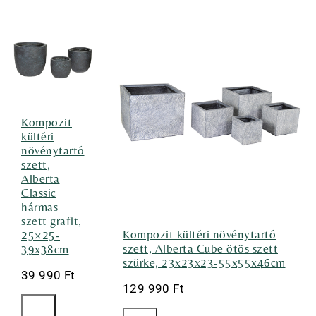
Kompozit
kültéri
növénytartó
szett,
Alberta
Classic
hármas
szett grafit,
Kompozit kültéri növénytartó
25×25-
szett, Alberta Cube ötös szett
39x38cm
szürke, 23x23x23-55x55x46cm
39 990
Ft
129 990
Ft