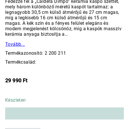
Fedezze fel a „Caldera Dimpo” kerámia kaspó szettet,
mely három különböző méretű kaspót tartalmaz: a
legnagyobb 30,5 cm külső átmérőjű és 27 cm magas,
míg a legkisebb 16 cm külső átmérőjű és 15 cm
magas. A kék szín és a fényes felület elegáns és
modern megjelenést kölcsönöz, míg a kaspók masszív
kerámia anyaga biztosítja a…
Tovább...
Termékazonosító: 2 200 211
Termékcsalád:
29 990
Ft
Készleten