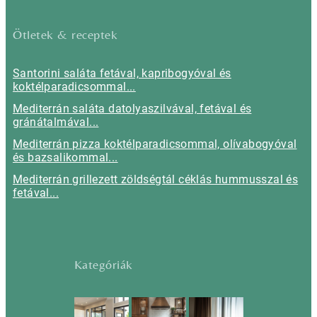
Ötletek & receptek
Santorini saláta fetával, kapribogyóval és
koktélparadicsommal...
Mediterrán saláta datolyaszilvával, fetával és
gránátalmával...
Mediterrán pizza koktélparadicsommal, olívabogyóval
és bazsalikommal...
Mediterrán grillezett zöldségtál céklás hummusszal és
fetával...
Kategóriák