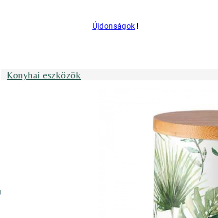
Újdonságok
Konyhai eszközök
nyhai kötények