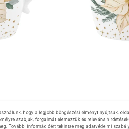
látétek
 só- és
asználunk, hogy a legjobb böngészési élményt nyújtsuk, old
emélyre szabjuk, forgalmát elemezzük és releváns hirdetések
meg. További információért tekintse meg adatvédelmi szabál