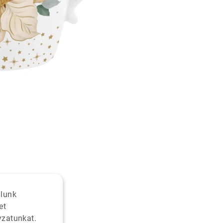
alunk
et
yzatunkat.