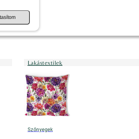
tasítom
Lakástextilek
Szőnyegek