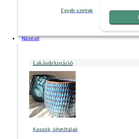
Egyéb szettek
Nappali
Lakásdekoráció
Kaspók, ültetőtálak