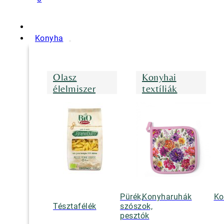
Konyha
Olasz
Konyhai
élelmiszer
textíliák
Pürék,
Konyharuhák
Ko
Tésztafélék
szószok,
pesztók