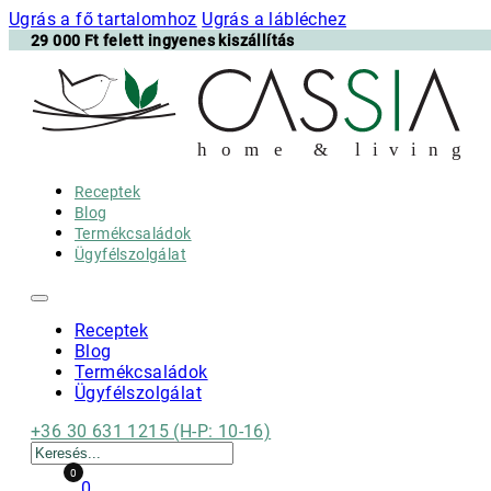
Ugrás a fő tartalomhoz
Ugrás a lábléchez
29 000 Ft felett ingyenes kiszállítás
h
o m e & l i v i n g
Receptek
Blog
Termékcsaládok
Ügyfélszolgálat
Receptek
Blog
Termékcsaládok
Ügyfélszolgálat
+36 30 631 1215 (H-P: 10-16)
Keresés
0
0