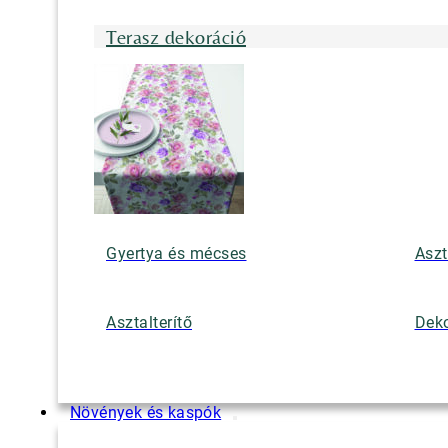
Terasz dekoráció
Gyertya és mécses
Aszt
Asztalterítő
Deko
Növények és kaspók