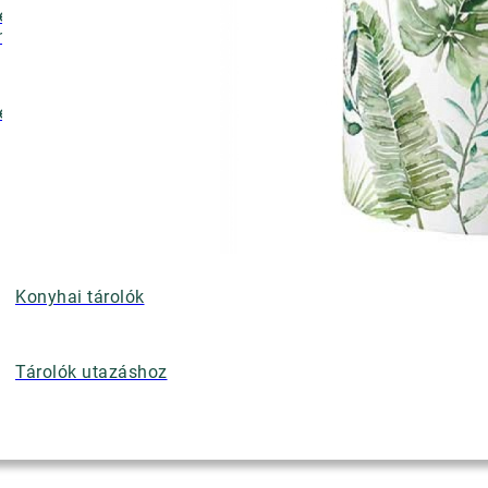
ényalátétek,
nyérkosarak
ettek
Konyhai tárolók
Tárolók utazáshoz