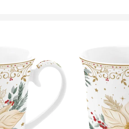
Tálalóedények
ancsók,
ortartók