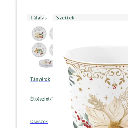
Tálalás
Szettek
Tányérok
Tálak/Tálcák/
Étkészlet/Tányérkészlet
Bögrék
Teáskannák, k
Csészék
tejkiöntők, cuk