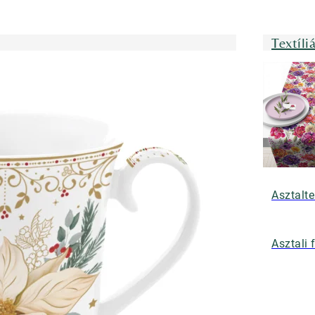
Textíli
Asztalte
Asztali 