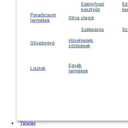
Edényfogó
Ed
kesztyűk
ke
Paradicsom
Olíva olajok
termékek
Székpárna
Sz
Hüvelyesek,
Olívabogyó
zöldségek
Egyéb
Lisztek
termékek
Tálalás