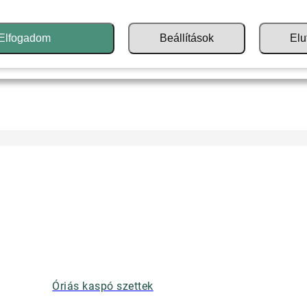
Elfogadom
Beállítások
Elu
Óriás kaspó szettek