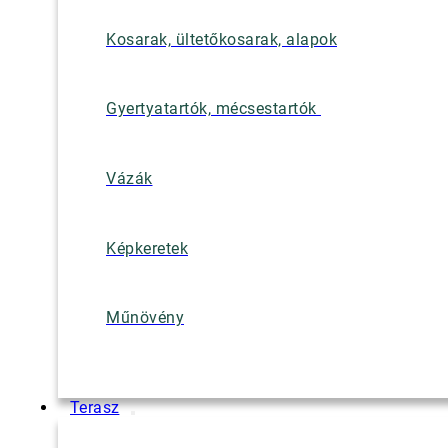
Kosarak, ültetőkosarak, alapok
Gyertyatartók, mécsestartók
Vázák
Képkeretek
Műnövény
Terasz