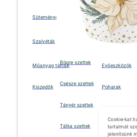
Süteményes és tortatálak
Pohár / tányéra
Szalvétatartók,
Szalvéták
borsszórók
Bögre szettek
Műanyag tálcák
Evőeszközök
Csésze szettek
Kiszedők
Poharak
Tányér szettek
Cookie-kat h
Tálka szettek
tartalmát sz
jelenítsünk 