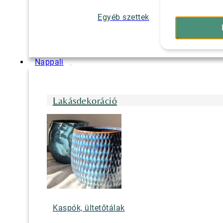
Egyéb szettek
Nappali
Lakásdekoráció
Kaspók, ültetőtálak