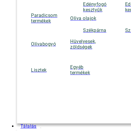
Edényfogó
Ed
kesztyűk
ke
Paradicsom
Olíva olajok
termékek
Székpárna
Sz
Hüvelyesek,
Olívabogyó
zöldségek
Egyéb
Lisztek
termékek
Tálalás