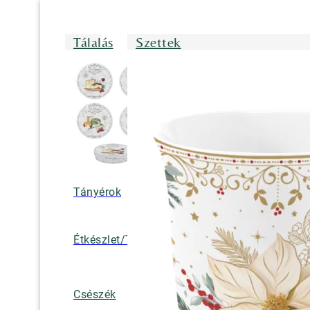
Tálalás
Szettek
Tányérok
Tálak/Tálcák/
Étkészlet/Tányérkészlet
Bögrék
Teáskannák, k
Csészék
tejkiöntők, cuk