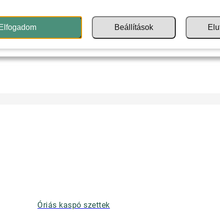
Elfogadom
Beállítások
Elu
Óriás kaspó szettek