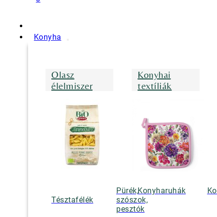
Konyha
Olasz
Konyhai
élelmiszer
textíliák
Pürék,
Konyharuhák
Ko
Tésztafélék
szószok,
pesztók