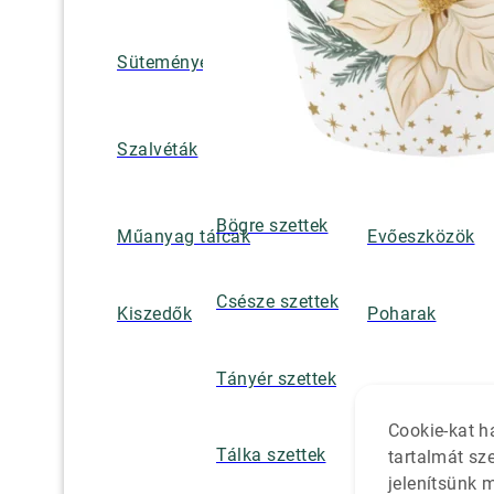
Süteményes és tortatálak
Pohár / tányéra
Szalvétatartók,
Szalvéták
borsszórók
Bögre szettek
Műanyag tálcák
Evőeszközök
Csésze szettek
Kiszedők
Poharak
Tányér szettek
Cookie-kat h
Tálka szettek
tartalmát sz
jelenítsünk 