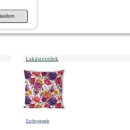
tasítom
Lakástextilek
Szőnyegek