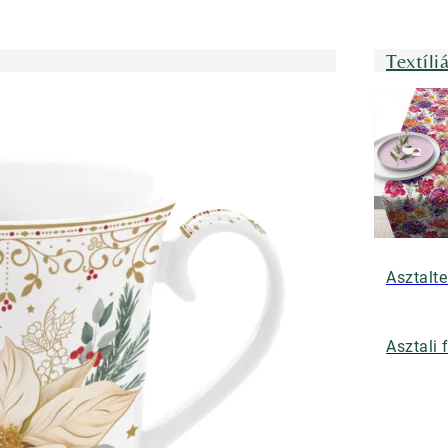
Textíli
Asztalte
Asztali 