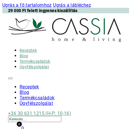
Ugrás a fő tartalomhoz
Ugrás a lábléchez
29 000 Ft felett ingyenes kiszállítás
h
o m e & l i v i n g
Receptek
Blog
Termékcsaládok
Ügyfélszolgálat
Receptek
Blog
Termékcsaládok
Ügyfélszolgálat
+36 30 631 1215 (H-P: 10-16)
Keresés
0
0