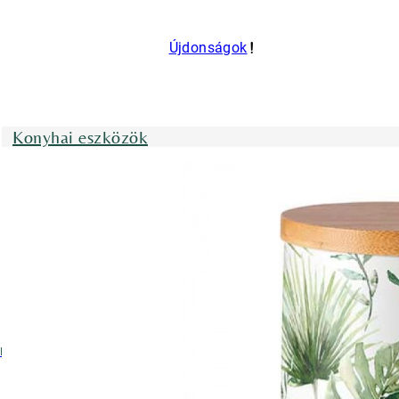
Újdonságok
Konyhai eszközök
nyhai kötények