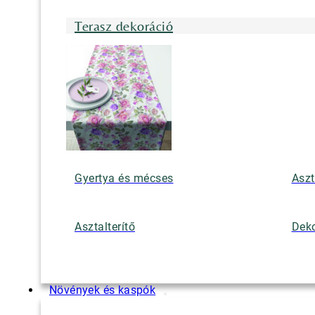
Terasz dekoráció
Gyertya és mécses
Aszt
Asztalterítő
Deko
Növények és kaspók