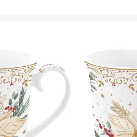
Tálalóedények
ancsók,
ortartók