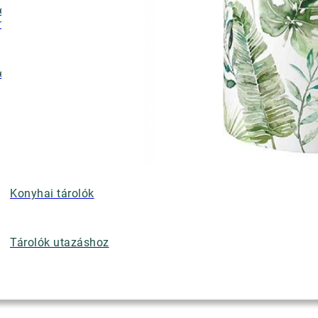
ényalátétek,
nyérkosarak
ettek
Konyhai tárolók
Tárolók utazáshoz