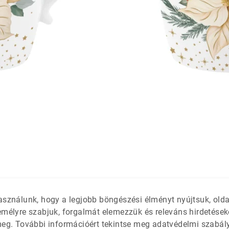
látétek
 só- és
asználunk, hogy a legjobb böngészési élményt nyújtsuk, old
emélyre szabjuk, forgalmát elemezzük és releváns hirdetések
meg. További információért tekintse meg adatvédelmi szabál