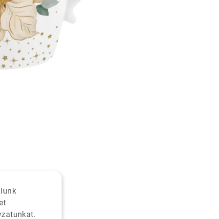
alunk
et
yzatunkat.