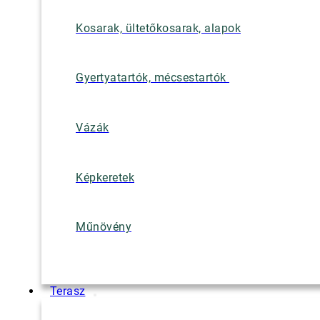
Kosarak, ültetőkosarak, alapok
Gyertyatartók, mécsestartók
Vázák
Képkeretek
Műnövény
Terasz