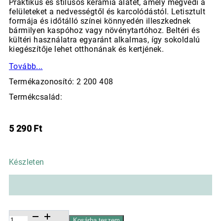
Praktikus és stílusos kerámia alátét, amely megvédi a
felületeket a nedvességtől és karcolódástól. Letisztult
formája és időtálló színei könnyedén illeszkednek
bármilyen kaspóhoz vagy növénytartóhoz. Beltéri és
kültéri használatra egyaránt alkalmas, így sokoldalú
kiegészítője lehet otthonának és kertjének.
Tovább...
Termékazonosító: 2 200 408
Termékcsalád:
5 290
Ft
Készleten
Kerámia
Kosárba teszem