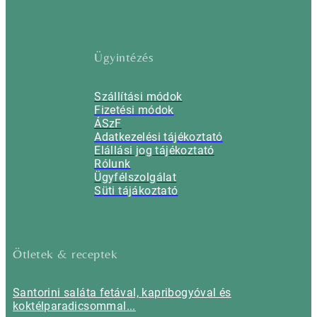
Ügyintézés
Szállítási módok
Fizetési módok
ÁSzF
Adatkezelési tájékoztató
Elállási jog tájékoztató
Rólunk
Ügyfélszolgálat
Süti tájákoztató
Ötletek & receptek
Santorini saláta fetával, kapribogyóval és
koktélparadicsommal...