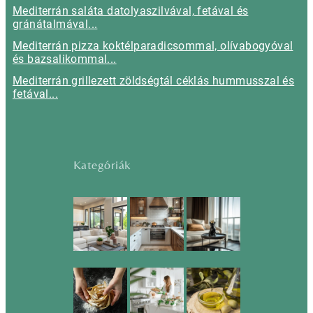
Mediterrán saláta datolyaszilvával, fetával és
gránátalmával...
Mediterrán pizza koktélparadicsommal, olívabogyóval
és bazsalikommal...
Mediterrán grillezett zöldségtál céklás hummusszal és
fetával...
Kategóriák