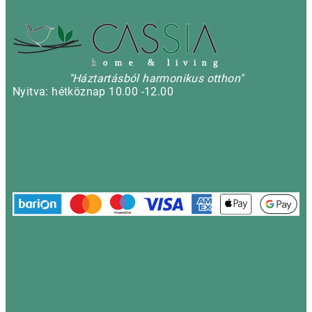
h
o m e & l i v i n g
"Háztartásból harmonikus otthon"
Nyitva: hétköznap 10.00 -12.00