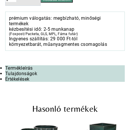
kaspó,
Anderson
szürke,
prémium válogatás: megbízható, minőségi
30x4cm
termékek
mennyiség
kézbesítési idő: 2-5 munkanap
(Foxpost/Packeta, GLS, MPL, Fáma futár)
Ingyenes szállítás: 29 000 Ft-tól
környezetbarát, műanyagmentes csomagolás
Termékleírás
Tulajdonságok
Értékelések
Hasonló termékek