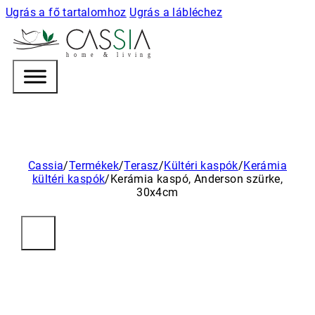
Ugrás a fő tartalomhoz
Ugrás a lábléchez
h
o m e & l i v i n g
Cassia
/
Termékek
/
Terasz
/
Kültéri kaspók
/
Kerámia
kültéri kaspók
/
Kerámia kaspó, Anderson szürke,
30x4cm