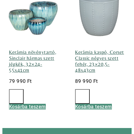
Kerámia növénytartó,
Kerámia kaspó, Corset
Sinclair hármas szett
Classic négyes szett
jégkék, 32×24-
fehér, 23×20,5-
55x41cm
48x43cm
79 990
Ft
89 990
Ft
Kosárba teszem
Kosárba teszem