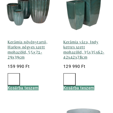
Kerámia növénytartó,
Kerámia váza, Indy
Harlow négyes szett
kettes szett
mohazöld, 55×71-
mohazöld, 35x35x62-
29x39cm
42x42x78cm
159 990
Ft
129 990
Ft
Kosárba teszem
Kosárba teszem