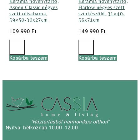
Kerámia növénytartó,
Kerámia növénytartó,
Aspen Classic négyes
Harlow négyes szett
szett olivabarna,
szürkészöld, 31×40-
59×50-30x27cm
56x71cm
109 990
Ft
149 990
Ft
Kosárba teszem
Kosárba teszem
h
o m e & l i v i n g
"Háztartásból harmonikus otthon"
Nyitva: hétköznap 10.00 -12.00