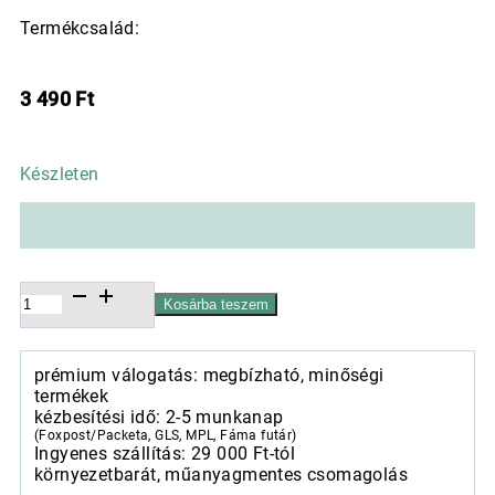
Termékcsalád:
3 490
Ft
Készleten
Mercer
Kosárba teszem
kerámia
alátét
mézbarna
prémium válogatás: megbízható, minőségi
30,5cm,
termékek
,
kézbesítési idő: 2-5 munkanap
mennyiség
(Foxpost/Packeta, GLS, MPL, Fáma futár)
Ingyenes szállítás: 29 000 Ft-tól
környezetbarát, műanyagmentes csomagolás