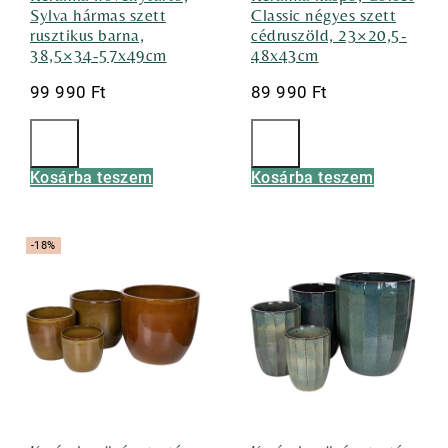
Sylva hármas szett
Classic négyes szett
rusztikus barna,
cédruszöld, 23×20,5-
38,5×34-57x49cm
48x43cm
99 990
Ft
89 990
Ft
Kosárba teszem
Kosárba teszem
-18%