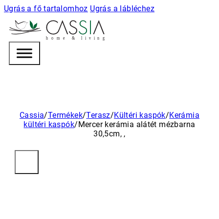
Ugrás a fő tartalomhoz
Ugrás a lábléchez
h
o m e & l i v i n g
Cassia
/
Termékek
/
Terasz
/
Kültéri kaspók
/
Kerámia
kültéri kaspók
/
Mercer kerámia alátét mézbarna
30,5cm, ,