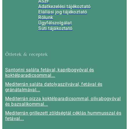
ÁSzF
Adatkezelési tájékoztató
Elállási jog tájékoztató
Rólunk
Ügyfélszolgálat
Süti tájákoztató
Ötletek & receptek
Santorini saláta fetával, kapribogyóval és
koktélparadicsommal...
Mediterrán saláta datolyaszilvával, fetával és
gránátalmával...
Mediterrán pizza koktélparadicsommal, olívabogyóval
és bazsalikommal...
Mediterrán grillezett zöldségtál céklás hummusszal és
fetával...