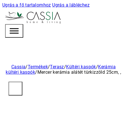
Ugrás a fő tartalomhoz
Ugrás a lábléchez
h
o m e & l i v i n g
Cassia
/
Termékek
/
Terasz
/
Kültéri kaspók
/
Kerámia
kültéri kaspók
/
Mercer kerámia alátét türkizzöld 25cm, ,