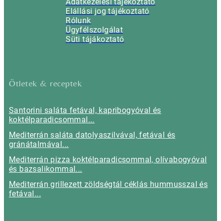
Adatkezelési tájékoztató
Elállási jog tájékoztató
Rólunk
Ügyfélszolgálat
Süti tájákoztató
Ötletek & receptek
Santorini saláta fetával, kapribogyóval és
koktélparadicsommal...
Mediterrán saláta datolyaszilvával, fetával és
gránátalmával...
Mediterrán pizza koktélparadicsommal, olívabogyóval
és bazsalikommal...
Mediterrán grillezett zöldségtál céklás hummusszal és
fetával...