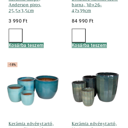
Anderson piros,
barna, 30×26-
25,5×3,5cm
47x39cm
3 990
Ft
84 990
Ft
Kosárba teszem
Kosárba teszem
-18%
Kerámia növénytartó,
Kerámia növénytartó,