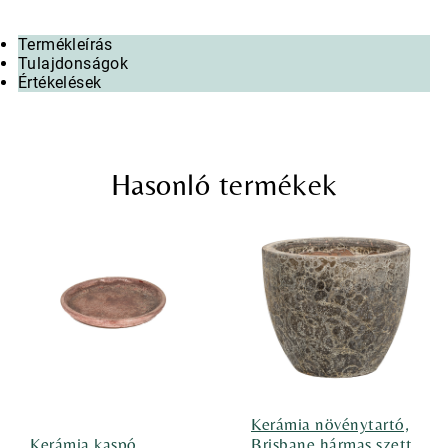
Termékleírás
Tulajdonságok
Értékelések
Hasonló termékek
Kerámia növénytartó,
Kerámia kaspó,
Brisbane hármas szett