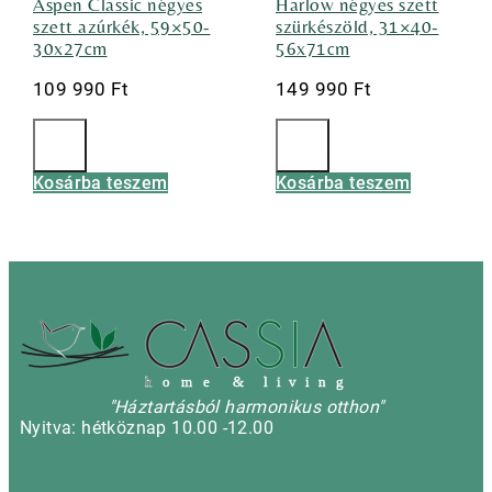
Aspen Classic négyes
Harlow négyes szett
szett azúrkék, 59×50-
szürkészöld, 31×40-
30x27cm
56x71cm
109 990
Ft
149 990
Ft
Kosárba teszem
Kosárba teszem
h
o m e & l i v i n g
"Háztartásból harmonikus otthon"
Nyitva: hétköznap 10.00 -12.00