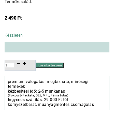
Termékcsalád:
2 490
Ft
Készleten
Mercer
Kosárba teszem
kerámia
alátét
türkizzöld
prémium válogatás: megbízható, minőségi
25cm,
termékek
,
kézbesítési idő: 2-5 munkanap
mennyiség
(Foxpost/Packeta, GLS, MPL, Fáma futár)
Ingyenes szállítás: 29 000 Ft-tól
környezetbarát, műanyagmentes csomagolás