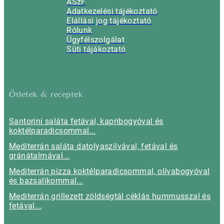
ÁSzF
Adatkezelési tájékoztató
Elállási jog tájékoztató
Rólunk
Ügyfélszolgálat
Süti tájákoztató
Ötletek & receptek
Santorini saláta fetával, kapribogyóval és
koktélparadicsommal...
Mediterrán saláta datolyaszilvával, fetával és
gránátalmával...
Mediterrán pizza koktélparadicsommal, olívabogyóval
és bazsalikommal...
Mediterrán grillezett zöldségtál céklás hummusszal és
fetával...