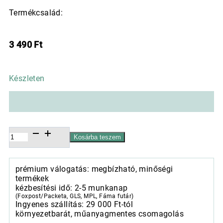
Termékcsalád:
3 490
Ft
Készleten
Mercer
Kosárba teszem
kerámia
alátét
türkizzöld
prémium válogatás: megbízható, minőségi
30,5cm,
termékek
,
kézbesítési idő: 2-5 munkanap
mennyiség
(Foxpost/Packeta, GLS, MPL, Fáma futár)
Ingyenes szállítás: 29 000 Ft-tól
környezetbarát, műanyagmentes csomagolás