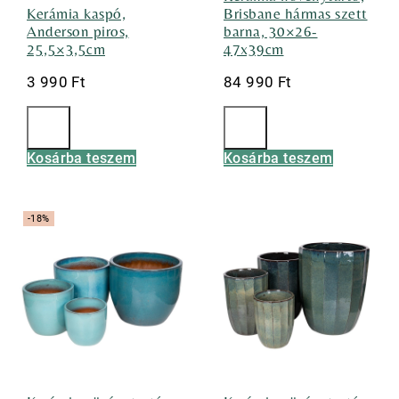
Kerámia kaspó,
Brisbane hármas szett
Anderson piros,
barna, 30×26-
25,5×3,5cm
47x39cm
3 990
Ft
84 990
Ft
Kosárba teszem
Kosárba teszem
-18%