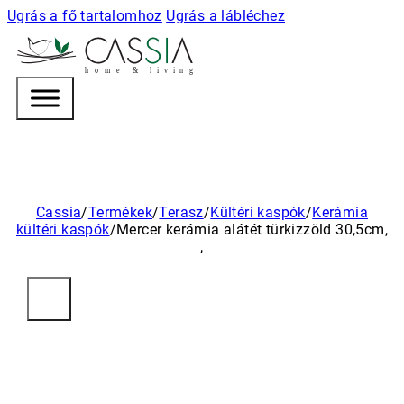
Ugrás a fő tartalomhoz
Ugrás a lábléchez
h
o m e & l i v i n g
Cassia
/
Termékek
/
Terasz
/
Kültéri kaspók
/
Kerámia
kültéri kaspók
/
Mercer kerámia alátét türkizzöld 30,5cm,
,