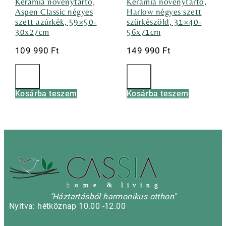
Kerámia növénytartó,
Kerámia növénytartó,
Aspen Classic négyes
Harlow négyes szett
szett azúrkék, 59×50-
szürkészöld, 31×40-
30x27cm
56x71cm
109 990
Ft
149 990
Ft
Kosárba teszem
Kosárba teszem
h
o m e & l i v i n g
"Háztartásból harmonikus otthon"
Nyitva: hétköznap 10.00 -12.00