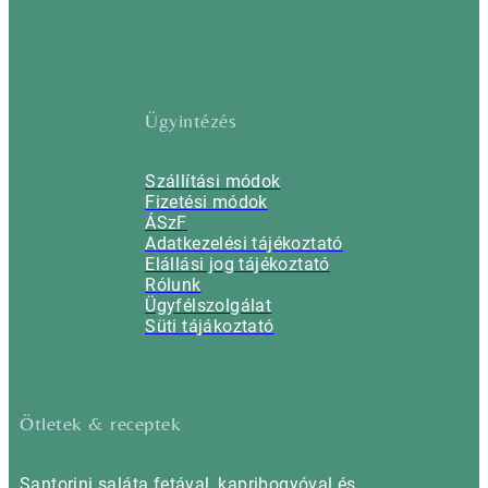
Ügyintézés
Szállítási módok
Fizetési módok
ÁSzF
Adatkezelési tájékoztató
Elállási jog tájékoztató
Rólunk
Ügyfélszolgálat
Süti tájákoztató
Ötletek & receptek
Santorini saláta fetával, kapribogyóval és