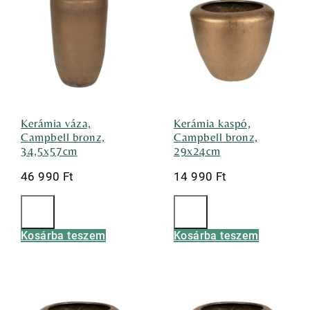
Kerámia váza,
Kerámia kaspó,
Campbell bronz,
Campbell bronz,
34,5x57cm
29x24cm
46 990
Ft
14 990
Ft
Kosárba teszem
Kosárba teszem