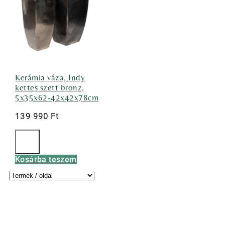
Kerámia váza, Indy
kettes szett bronz,
5x35x62-42x42x78cm
139 990
Ft
Kosárba teszem