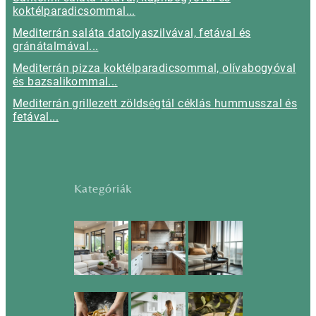
koktélparadicsommal...
Mediterrán saláta datolyaszilvával, fetával és
gránátalmával...
Mediterrán pizza koktélparadicsommal, olívabogyóval
és bazsalikommal...
Mediterrán grillezett zöldségtál céklás hummusszal és
fetával...
Kategóriák