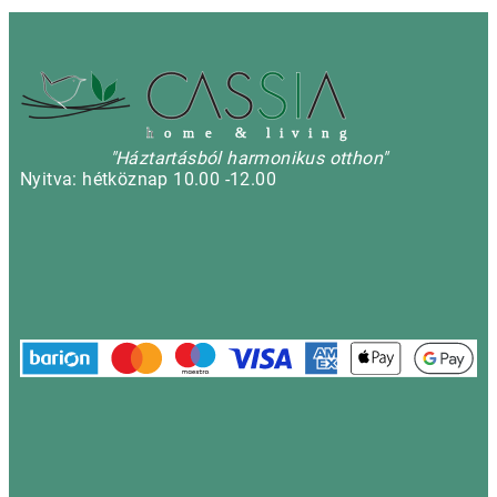
h
o m e & l i v i n g
"Háztartásból harmonikus otthon"
Nyitva: hétköznap 10.00 -12.00