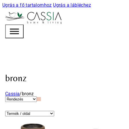
Ugrás a fő tartalomhoz
Ugrás a lábléchez
h
o m e & l i v i n g
bronz
Cassia
/
bronz