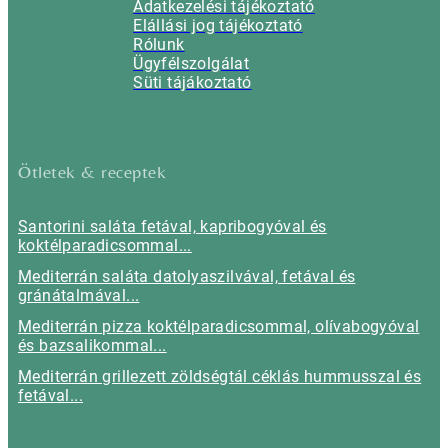
Adatkezelési tájékoztató
Elállási jog tájékoztató
Rólunk
Ügyfélszolgálat
Süti tájákoztató
Ötletek & receptek
Santorini saláta fetával, kapribogyóval és
koktélparadicsommal...
Mediterrán saláta datolyaszilvával, fetával és
gránátalmával...
Mediterrán pizza koktélparadicsommal, olívabogyóval
és bazsalikommal...
Mediterrán grillezett zöldségtál céklás hummusszal és
fetával...