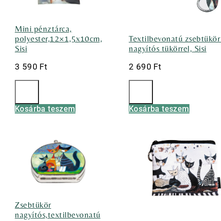
Mini pénztárca,
polyester,12×1,5x10cm,
Textilbevonatú zsebtükör
Sisi
nagyítós tükörrel, Sisi
3 590
Ft
2 690
Ft
Kosárba teszem
Kosárba teszem
Zsebtükör
nagyítós,textilbevonatú