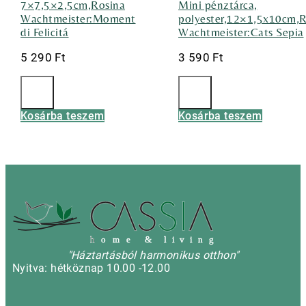
7×7,5×2,5cm,Rosina
Mini pénztárca,
Wachtmeister:Moment
polyester,12×1,5x10cm,R
di Felicitá
Wachtmeister:Cats Sepia
5 290
Ft
3 590
Ft
Kosárba teszem
Kosárba teszem
h
o m e & l i v i n g
"Háztartásból harmonikus otthon"
Nyitva: hétköznap 10.00 -12.00