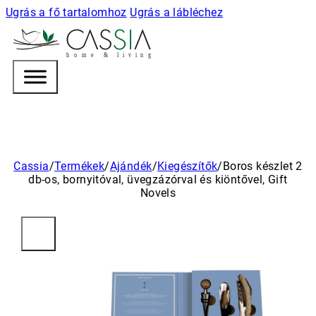
Ugrás a fő tartalomhoz
Ugrás a lábléchez
h
o m e & l i v i n g
Cassia
/
Termékek
/
Ajándék
/
Kiegészítők
/
Boros készlet 2
db-os, bornyitóval, üvegzázórval és kiöntővel, Gift
Novels