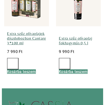
Extra szűz olívaolajok
díszdobozban Cantare
Extra szűz olívaolaj
3*100 ml
fokhagymás 0,5 l
7 990
Ft
9 990
Ft
Kosárba teszem
Kosárba teszem