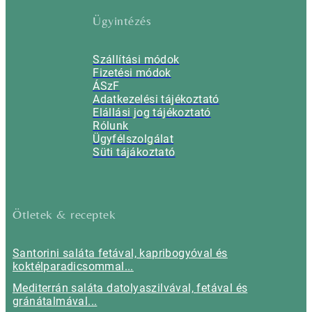
Ügyintézés
Szállítási módok
Fizetési módok
ÁSzF
Adatkezelési tájékoztató
Elállási jog tájékoztató
Rólunk
Ügyfélszolgálat
Süti tájákoztató
Ötletek & receptek
Santorini saláta fetával, kapribogyóval és
koktélparadicsommal...
Mediterrán saláta datolyaszilvával, fetával és
gránátalmával...