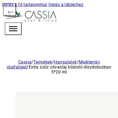
Ugrás a fő tartalomhoz
Ugrás a lábléchez
h
o m e & l i v i n g
Cassia
/
Termékek
/
Hangulatok
/
Mediterrán
olajfaliget
/
Extra szűz olívaolaj kóstoló díszdobozban
5*20 ml