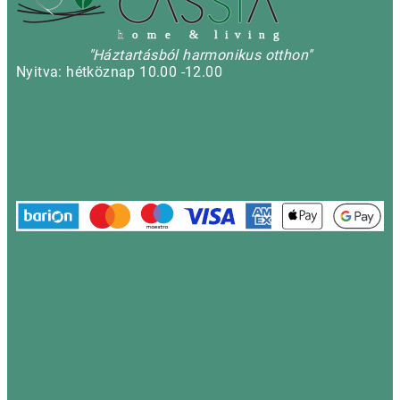
h
o m e & l i v i n g
"Háztartásból harmonikus otthon"
Nyitva: hétköznap 10.00 -12.00