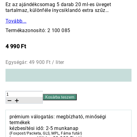
Ez az ajándékcsomag 5 darab 20 ml-es üveget
tartalmaz, különféle ínycsiklandó extra szűz…
Tovább...
Termékazonosító: 2 100 085
4 990
Ft
Egységár:
49 900
Ft / liter
Extra
Kosárba teszem
szűz
olívaolaj
kóstoló
prémium válogatás: megbízható, minőségi
díszdobozban
termékek
5*20
kézbesítési idő: 2-5 munkanap
ml
(Foxpost/Packeta, GLS, MPL, Fáma futár)
mennyiség