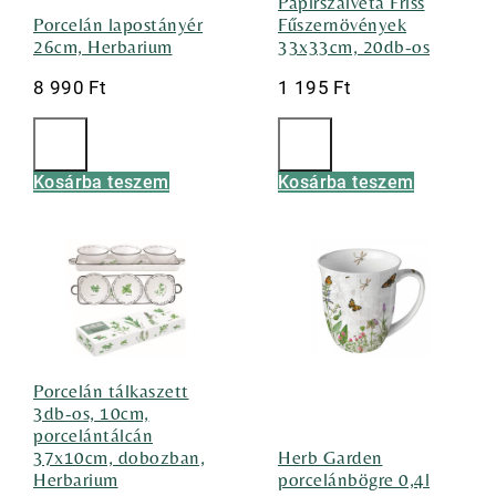
Papírszalvéta Friss
Porcelán lapostányér
Fűszernövények
26cm, Herbarium
33x33cm, 20db-os
8 990
Ft
1 195
Ft
Kosárba teszem
Kosárba teszem
Porcelán tálkaszett
3db-os, 10cm,
porcelántálcán
37x10cm, dobozban,
Herb Garden
Herbarium
porcelánbögre 0,4l