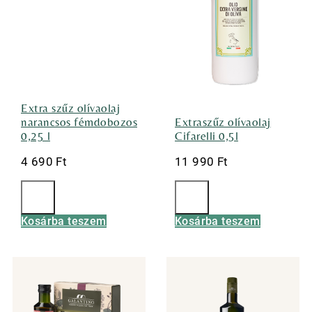
Extra szűz olívaolaj
narancsos fémdobozos
Extraszűz olívaolaj
0,25 l
Cifarelli 0,5l
4 690
Ft
11 990
Ft
Kosárba teszem
Kosárba teszem