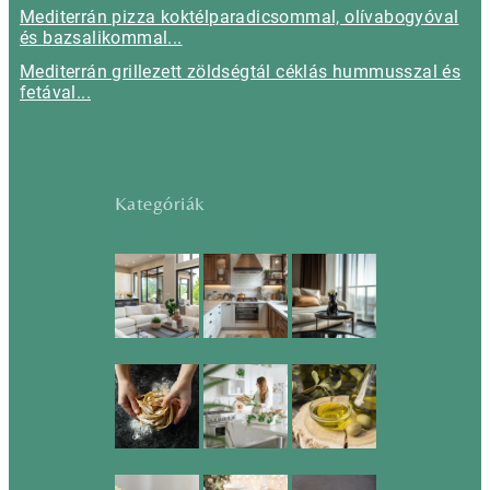
Mediterrán pizza koktélparadicsommal, olívabogyóval
és bazsalikommal...
Mediterrán grillezett zöldségtál céklás hummusszal és
fetával...
Kategóriák