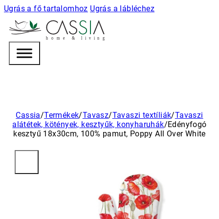
Ugrás a fő tartalomhoz
Ugrás a lábléchez
h
o m e & l i v i n g
Cassia
/
Termékek
/
Tavasz
/
Tavaszi textíliák
/
Tavaszi
alátétek, kötények, kesztyűk, konyharuhák
/
Edényfogó
kesztyű 18x30cm, 100% pamut, Poppy All Over White