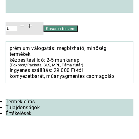
Edényfogó
Kosárba teszem
kesztyű
18x30cm,
100%
prémium válogatás: megbízható, minőségi
pamut,
termékek
Poppy
kézbesítési idő: 2-5 munkanap
All
(Foxpost/Packeta, GLS, MPL, Fáma futár)
Over
Ingyenes szállítás: 29 000 Ft-tól
White
környezetbarát, műanyagmentes csomagolás
mennyiség
Termékleírás
Tulajdonságok
Értékelések