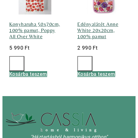
Konyharuha 50x70cm,
Edényalátét Anne
100% pamut, Poppy
White 20x20cm,
All Over White
100% pamut
5 990
Ft
2 990
Ft
Kosárba teszem
Kosárba teszem
h
o m e & l i v i n g
"Háztartásból harmonikus otthon"