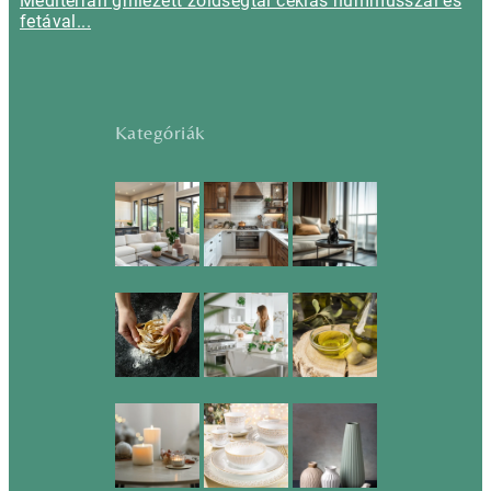
Mediterrán grillezett zöldségtál céklás hummusszal és
fetával...
Kategóriák