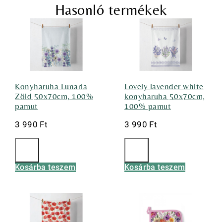
Hasonló termékek
Konyharuha Lunaria
Lovely lavender white
Zöld 50x70cm, 100%
konyharuha 50x70cm,
pamut
100% pamut
3 990
Ft
3 990
Ft
Kosárba teszem
Kosárba teszem