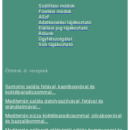
Szállítási módok
Fizetési módok
ÁSzF
Adatkezelési tájékoztató
Elállási jog tájékoztató
Rólunk
Ügyfélszolgálat
Süti tájákoztató
Ötletek & receptek
Santorini saláta fetával, kapribogyóval és
koktélparadicsommal...
Mediterrán saláta datolyaszilvával, fetával és
gránátalmával...
Mediterrán pizza koktélparadicsommal, olívabogyóval
és bazsalikommal...