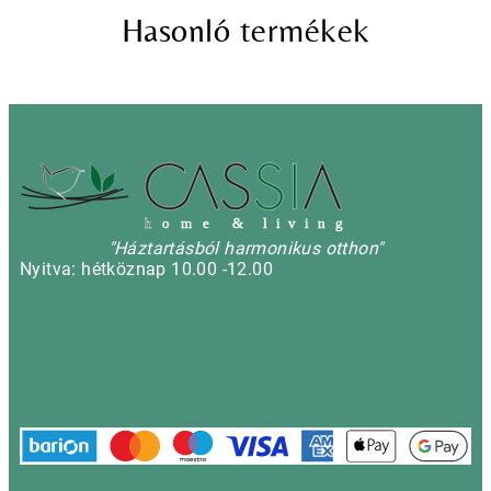
Hasonló termékek
h
o m e & l i v i n g
"Háztartásból harmonikus otthon"
Nyitva: hétköznap 10.00 -12.00