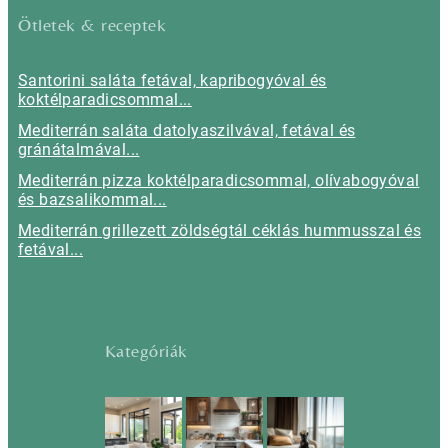
Ötletek & receptek
Santorini saláta fetával, kapribogyóval és
koktélparadicsommal...
Mediterrán saláta datolyaszilvával, fetával és
gránátalmával...
Mediterrán pizza koktélparadicsommal, olívabogyóval
és bazsalikommal...
Mediterrán grillezett zöldségtál céklás hummusszal és
fetával...
Kategóriák