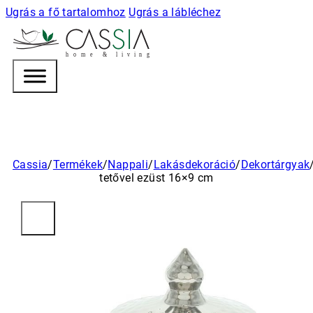
Ugrás a fő tartalomhoz
Ugrás a lábléchez
h
o m e & l i v i n g
Cassia
/
Termékek
/
Nappali
/
Lakásdekoráció
/
Dekortárgyak
tetővel ezüst 16×9 cm