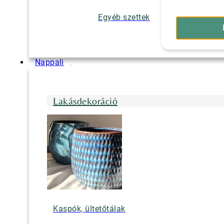
Egyéb szettek
Nappali
Lakásdekoráció
Kaspók, ültetőtálak