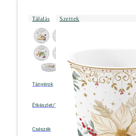
Tálalás
Szettek
Tányérok
Tálak/Tálcák/
Étkészlet/Tányérkészlet
Bögrék
Teáskannák, k
Csészék
tejkiöntők, cuk