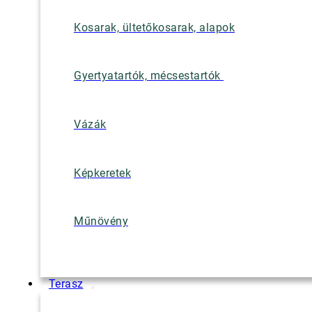
Kosarak, ültetőkosarak, alapok
Gyertyatartók, mécsestartók
Vázák
Képkeretek
Műnövény
Terasz