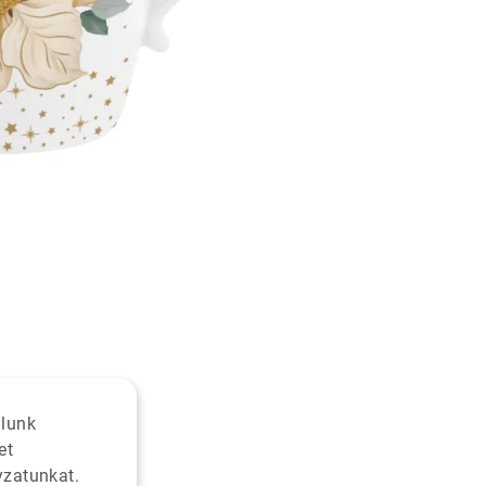
alunk
et
yzatunkat.