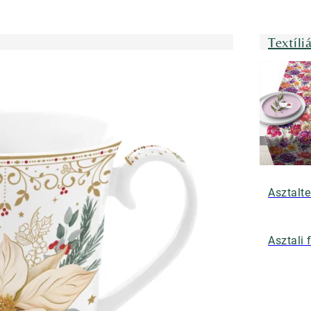
Textíli
Asztalte
Asztali 