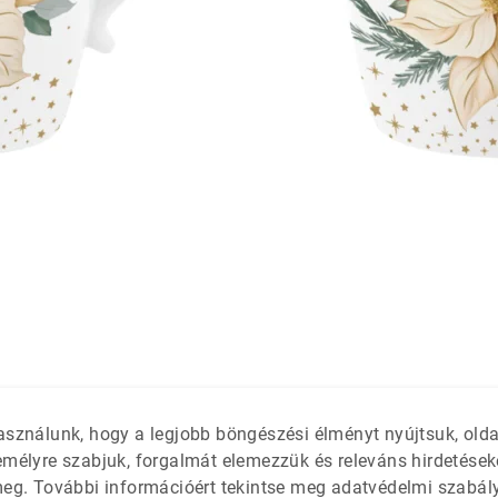
látétek
 só- és
asználunk, hogy a legjobb böngészési élményt nyújtsuk, old
emélyre szabjuk, forgalmát elemezzük és releváns hirdetések
meg. További információért tekintse meg adatvédelmi szabál