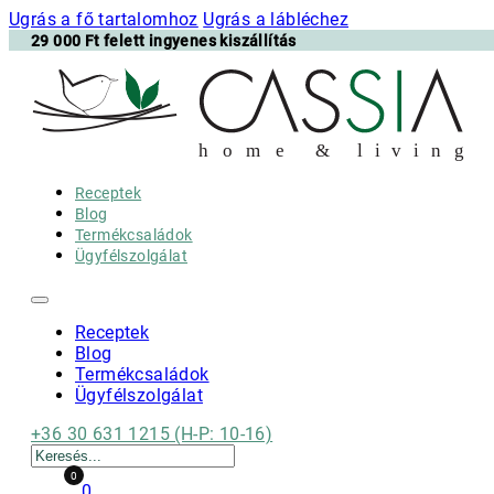
Ugrás a fő tartalomhoz
Ugrás a lábléchez
29 000 Ft felett ingyenes kiszállítás
h
o m e & l i v i n g
Receptek
Blog
Termékcsaládok
Ügyfélszolgálat
Receptek
Blog
Termékcsaládok
Ügyfélszolgálat
+36 30 631 1215 (H-P: 10-16)
Keresés
0
0