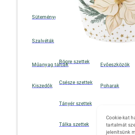
Süteményes és tortatálak
Pohár / tányéra
Szalvétatartók,
Szalvéták
borsszórók
Bögre szettek
Műanyag tálcák
Evőeszközök
Csésze szettek
Kiszedők
Poharak
Tányér szettek
Cookie-kat h
Tálka szettek
tartalmát sz
jelenítsünk 