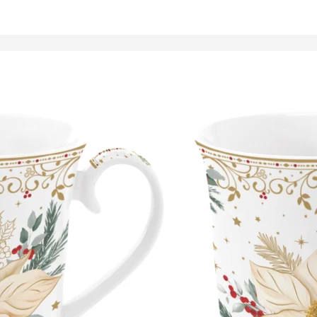
Tálalóedények
ancsók,
ortartók