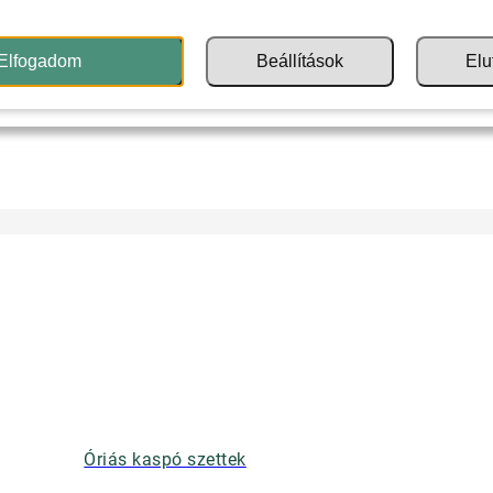
Elfogadom
Beállítások
Elu
Óriás kaspó szettek