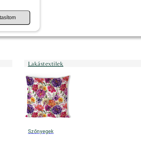
tasítom
Lakástextilek
Szőnyegek