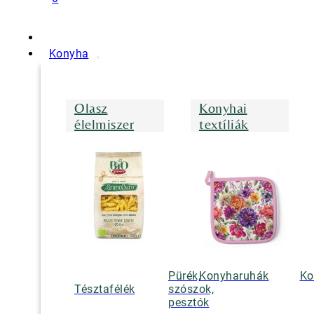
Konyha
Olasz
Konyhai
élelmiszer
textíliák
Pürék,
Konyharuhák
Ko
Tésztafélék
szószok,
pesztók