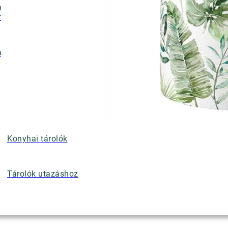
ényalátétek,
nyérkosarak
ettek
Konyhai tárolók
Tárolók utazáshoz