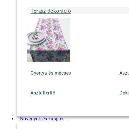
Terasz dekoráció
Gyertya és mécses
Aszt
Asztalterítő
Deko
Növények és kaspók