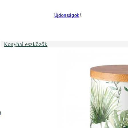
Újdonságok
Konyhai eszközök
nyhai kötények