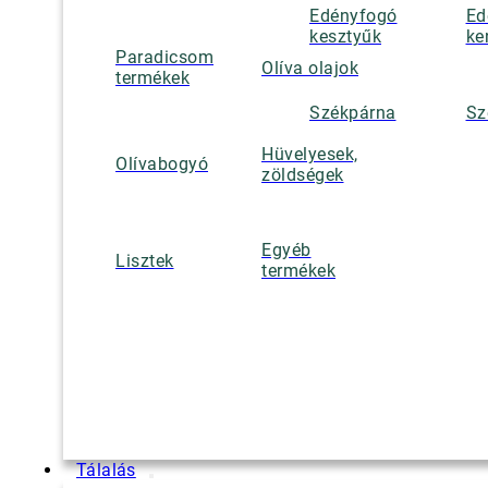
Edényfogó
Ed
kesztyűk
ke
Paradicsom
Olíva olajok
termékek
Székpárna
Sz
Hüvelyesek,
Olívabogyó
zöldségek
Egyéb
Lisztek
termékek
Tálalás