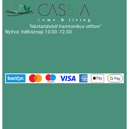
h
o m e & l i v i n g
"Háztartásból harmonikus otthon"
Nyitva: hétköznap 10.00 -12.00