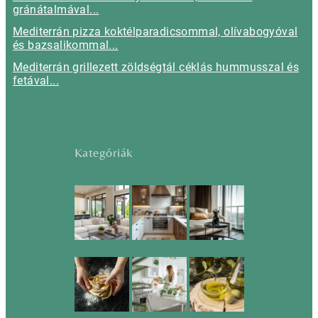
gránátalmával...
Mediterrán pizza koktélparadicsommal, olívabogyóval
és bazsalikommal...
Mediterrán grillezett zöldségtál céklás hummusszal és
fetával...
Kategóriák