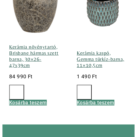
Kerámia növénytartó,
Brisbane hármas szett
Kerámia kaspó,
barna, 30×26-
Gemma türkíz-barna,
47x39cm
11×10,5cm
84 990
Ft
1 490
Ft
Kosárba teszem
Kosárba teszem