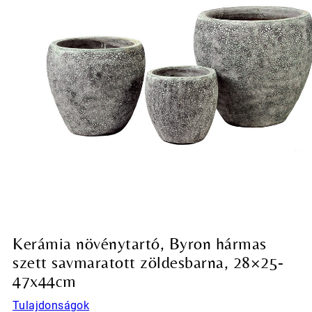
Kerámia növénytartó, Byron hármas
szett savmaratott zöldesbarna, 28×25-
47x44cm
Tulajdonságok