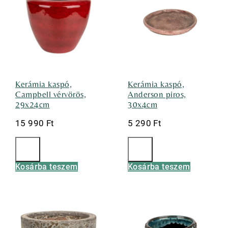
Kerámia kaspó,
Kerámia kaspó,
Campbell vérvörös,
Anderson piros,
29x24cm
30x4cm
15 990
Ft
5 290
Ft
Kosárba teszem
Kosárba teszem