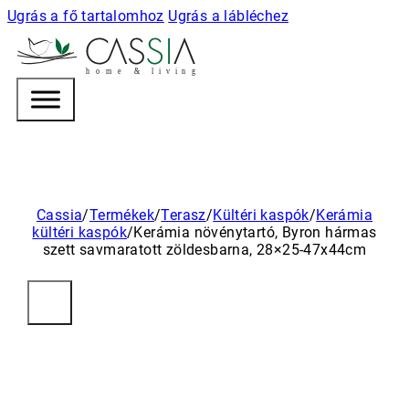
Ugrás a fő tartalomhoz
Ugrás a lábléchez
h
o m e & l i v i n g
Cassia
/
Termékek
/
Terasz
/
Kültéri kaspók
/
Kerámia
kültéri kaspók
/
Kerámia növénytartó, Byron hármas
szett savmaratott zöldesbarna, 28×25-47x44cm