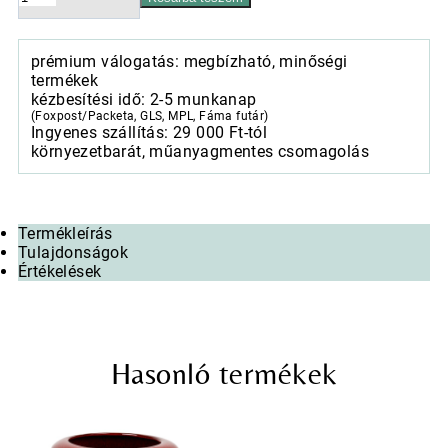
növénytartó,
Byron
hármas
prémium válogatás: megbízható, minőségi
szett
termékek
savmaratott
kézbesítési idő: 2-5 munkanap
zöldesbarna,
(Foxpost/Packeta, GLS, MPL, Fáma futár)
28x25-
Ingyenes szállítás: 29 000 Ft-tól
47x44cm
környezetbarát, műanyagmentes csomagolás
mennyiség
Termékleírás
Tulajdonságok
Értékelések
Hasonló termékek