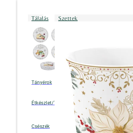
Tálalás
Szettek
Tányérok
Tálak/Tálcák/
Étkészlet/Tányérkészlet
Bögrék
Teáskannák, k
Csészék
tejkiöntők, cuk