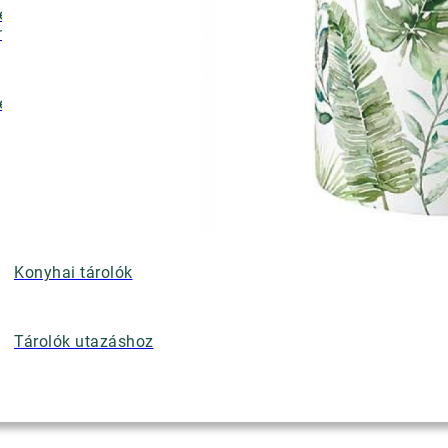
ényalátétek,
nyérkosarak
ettek
Konyhai tárolók
Tárolók utazáshoz