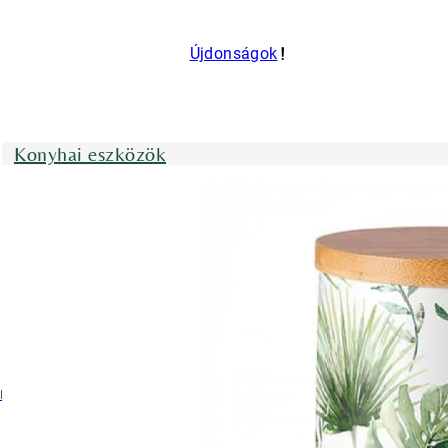
Újdonságok
Konyhai eszközök
nyhai kötények