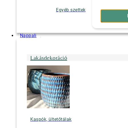
Egyéb szettek
Nappali
Lakásdekoráció
Kaspók, ültetőtálak