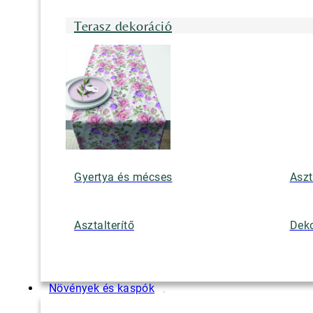
Terasz dekoráció
Gyertya és mécses
Aszt
Asztalterítő
Deko
Növények és kaspók