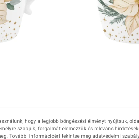
látétek
 só- és
asználunk, hogy a legjobb böngészési élményt nyújtsuk, old
emélyre szabjuk, forgalmát elemezzük és releváns hirdetések
meg. További információért tekintse meg adatvédelmi szabál