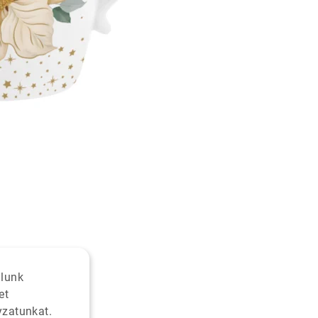
alunk
et
yzatunkat.