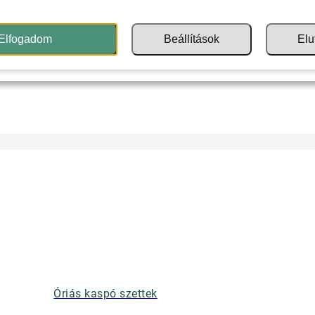
Elfogadom
Beállítások
Elu
Óriás kaspó szettek