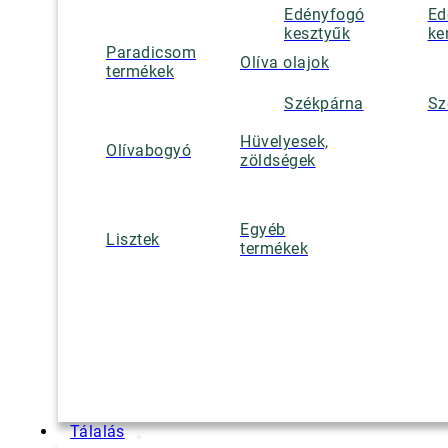
Edényfogó
Ed
kesztyűk
ke
Paradicsom
Olíva olajok
termékek
Székpárna
Sz
Hüvelyesek,
Olívabogyó
zöldségek
Egyéb
Lisztek
termékek
Tálalás