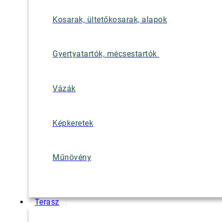
Kosarak, ültetőkosarak, alapok
Gyertyatartók, mécsestartók
Vázák
Képkeretek
Műnövény
Terasz