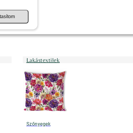
tasítom
Lakástextilek
Szőnyegek