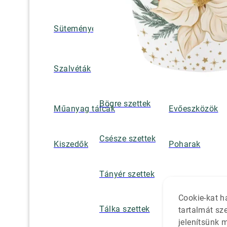
Süteményes és tortatálak
Pohár / tányéra
Szalvétatartók,
Szalvéták
borsszórók
Bögre szettek
Műanyag tálcák
Evőeszközök
Csésze szettek
Kiszedők
Poharak
Tányér szettek
Cookie-kat h
Tálka szettek
tartalmát sz
jelenítsünk 