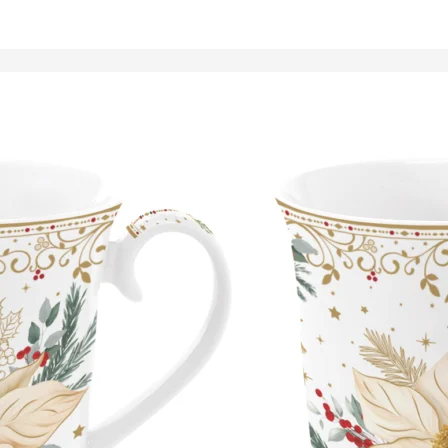
Tálalóedények
ancsók,
ortartók