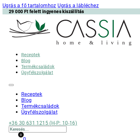
Ugrás a fő tartalomhoz
Ugrás a lábléchez
29 000 Ft felett ingyenes kiszállítás
h
o m e & l i v i n g
Receptek
Blog
Termékcsaládok
Ügyfélszolgálat
Receptek
Blog
Termékcsaládok
Ügyfélszolgálat
+36 30 631 1215 (H-P: 10-16)
Keresés
0
0