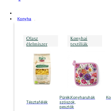
Konyha
Olasz
Konyhai
élelmiszer
textíliák
Pürék,
Konyharuhák
Ko
Tésztafélék
szószok,
pesztók