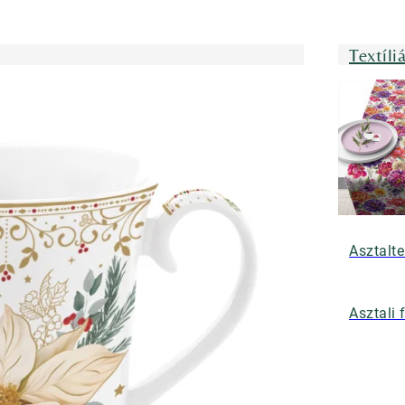
Textíli
Asztalte
Asztali 