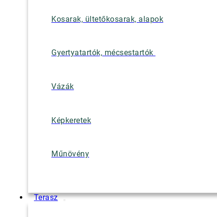
Kosarak, ültetőkosarak, alapok
Gyertyatartók, mécsestartók
Vázák
Képkeretek
Műnövény
Terasz