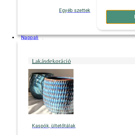
Egyéb szettek
Nappali
Lakásdekoráció
Kaspók, ültetőtálak