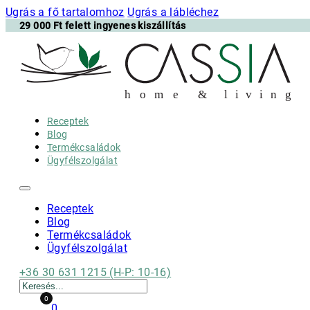
Ugrás a fő tartalomhoz
Ugrás a lábléchez
29 000 Ft felett ingyenes kiszállítás
h
o m e & l i v i n g
Receptek
Blog
Termékcsaládok
Ügyfélszolgálat
Receptek
Blog
Termékcsaládok
Ügyfélszolgálat
+36 30 631 1215 (H-P: 10-16)
Keresés
0
0