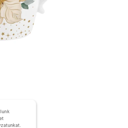
alunk
et
yzatunkat.