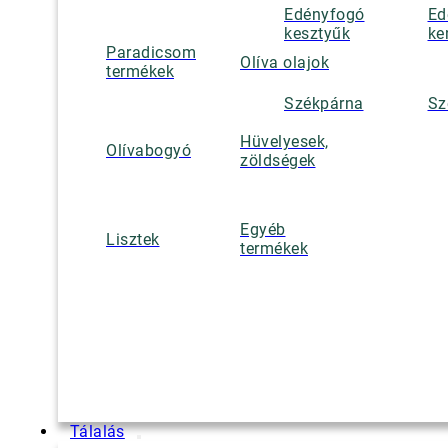
Edényfogó
Ed
kesztyűk
ke
Paradicsom
Olíva olajok
termékek
Székpárna
Sz
Hüvelyesek,
Olívabogyó
zöldségek
Egyéb
Lisztek
termékek
Tálalás