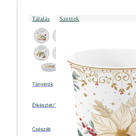
Tálalás
Szettek
Tányérok
Tálak/Tálcák/
Étkészlet/Tányérkészlet
Bögrék
Teáskannák, k
Csészék
tejkiöntők, cuk