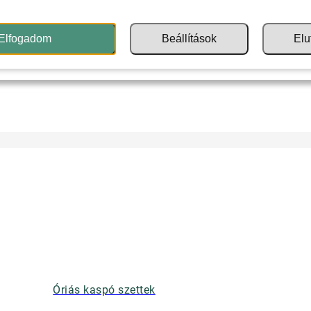
Elfogadom
Beállítások
Elu
Óriás kaspó szettek