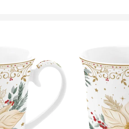
Tálalóedények
ancsók,
ortartók