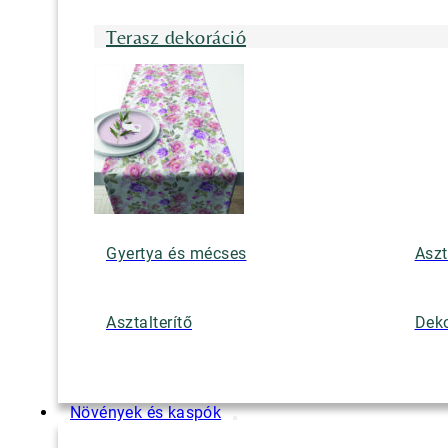
Terasz dekoráció
Gyertya és mécses
Aszt
Asztalterítő
Deko
Növények és kaspók