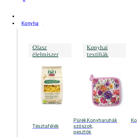
Konyha
Olasz
Konyhai
élelmiszer
textíliák
Pürék,
Konyharuhák
Ko
Tésztafélék
szószok,
pesztók