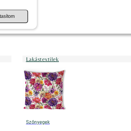
tasítom
Lakástextilek
Szőnyegek