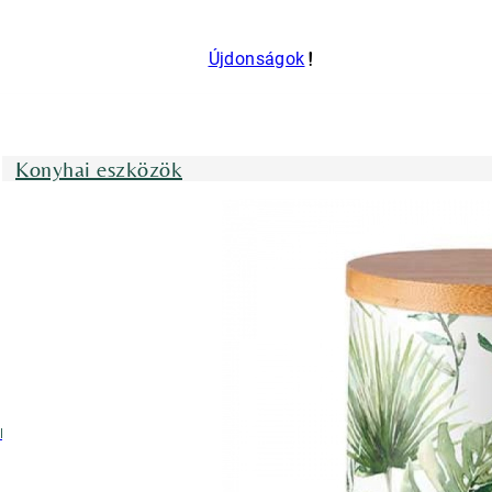
Újdonságok
Konyhai eszközök
nyhai kötények