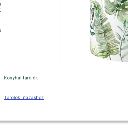
ényalátétek,
nyérkosarak
ettek
Konyhai tárolók
Tárolók utazáshoz