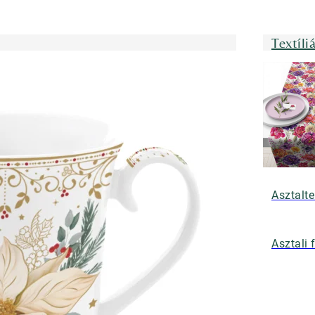
Textíli
Asztalte
Asztali 