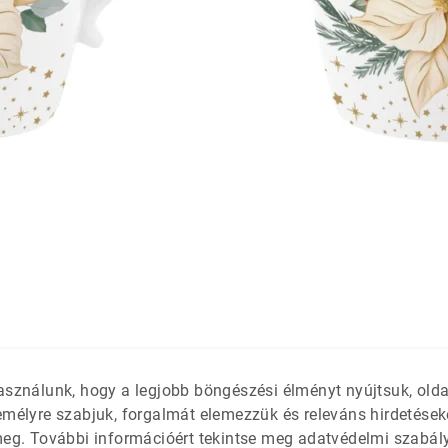
látétek
 só- és
asználunk, hogy a legjobb böngészési élményt nyújtsuk, old
emélyre szabjuk, forgalmát elemezzük és releváns hirdetések
meg. További információért tekintse meg adatvédelmi szabál