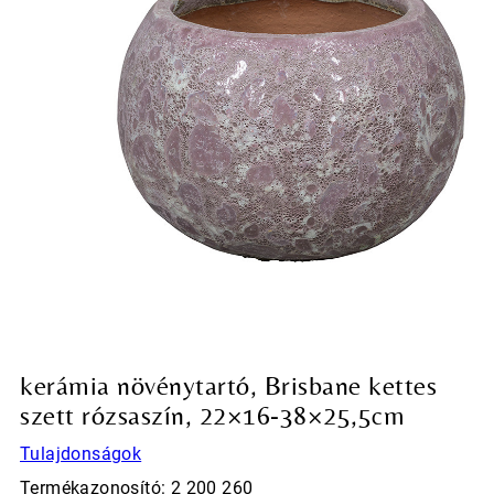
kerámia növénytartó, Brisbane kettes
szett rózsaszín, 22×16-38×25,5cm
Tulajdonságok
Termékazonosító: 2 200 260