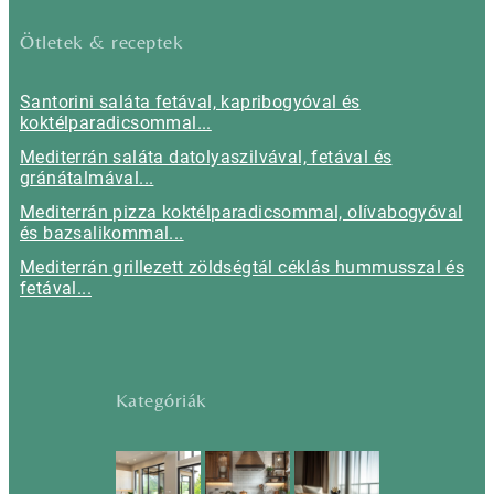
Ötletek & receptek
Santorini saláta fetával, kapribogyóval és
koktélparadicsommal...
Mediterrán saláta datolyaszilvával, fetával és
gránátalmával...
Mediterrán pizza koktélparadicsommal, olívabogyóval
és bazsalikommal...
Mediterrán grillezett zöldségtál céklás hummusszal és
fetával...
Kategóriák