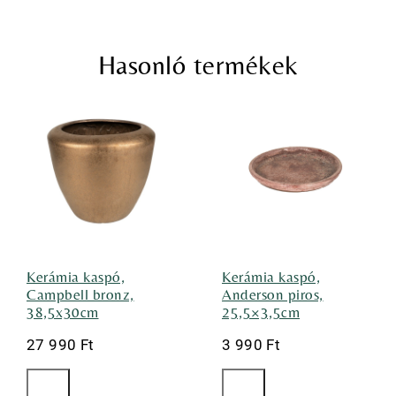
Hasonló termékek
Kerámia kaspó,
Kerámia kaspó,
Campbell bronz,
Anderson piros,
38,5x30cm
25,5×3,5cm
27 990
Ft
3 990
Ft