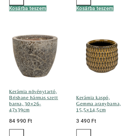
Kosárba teszem
Kosárba teszem
Kerámia növénytartó,
Brisbane hármas szett
Kerámia kaspó,
barna, 30×26-
Gemma aranybarna,
47x39cm
15,5×14,5cm
84 990
Ft
3 490
Ft