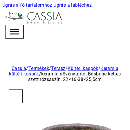
Ugrás a fő tartalomhoz
Ugrás a lábléchez
h
o m e & l i v i n g
Cassia
/
Termékek
/
Terasz
/
Kültéri kaspók
/
Kerámia
kültéri kaspók
/
kerámia növénytartó, Brisbane kettes
szett rózsaszín, 22×16-38×25,5cm