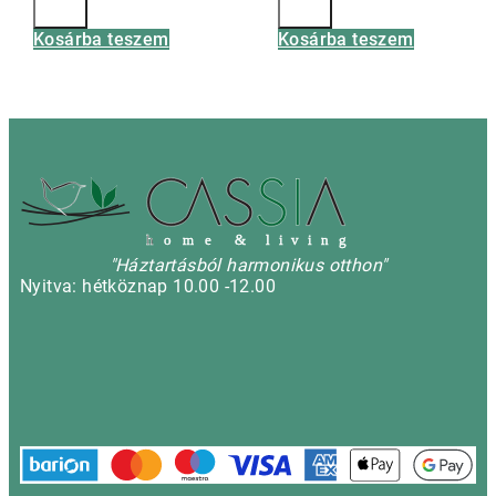
Kosárba teszem
Kosárba teszem
h
o m e & l i v i n g
"Háztartásból harmonikus otthon"
Nyitva: hétköznap 10.00 -12.00