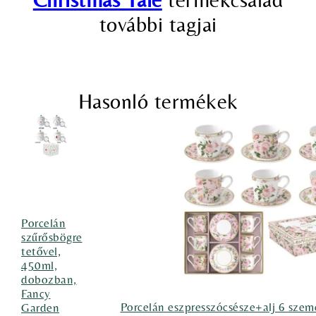
további tagjai
Hasonló termékek
Porcelán
szűrősbögre
tetővel,
450ml,
dobozban,
Fancy
Porcelán eszpresszócsésze+alj 6 szem
Garden