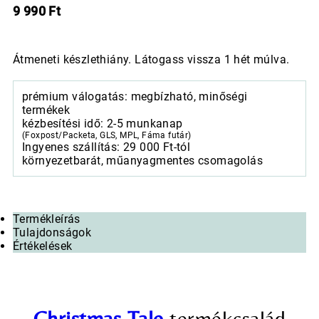
9 990
Ft
Átmeneti készlethiány. Látogass vissza 1 hét múlva.
prémium válogatás: megbízható, minőségi
termékek
kézbesítési idő: 2-5 munkanap
(Foxpost/Packeta, GLS, MPL, Fáma futár)
Ingyenes szállítás: 29 000 Ft-tól
környezetbarát, műanyagmentes csomagolás
Termékleírás
Tulajdonságok
Értékelések
Christmas Tale
termékcsalád