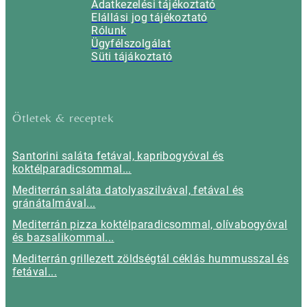
Adatkezelési tájékoztató
Elállási jog tájékoztató
Rólunk
Ügyfélszolgálat
Süti tájákoztató
Ötletek & receptek
Santorini saláta fetával, kapribogyóval és
koktélparadicsommal...
Mediterrán saláta datolyaszilvával, fetával és
gránátalmával...
Mediterrán pizza koktélparadicsommal, olívabogyóval
és bazsalikommal...
Mediterrán grillezett zöldségtál céklás hummusszal és
fetával...