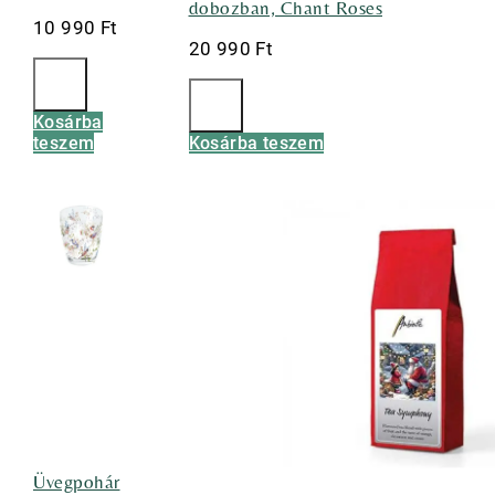
dobozban, Chant Roses
10 990
Ft
20 990
Ft
Kosárba
teszem
Kosárba teszem
Üvegpohár