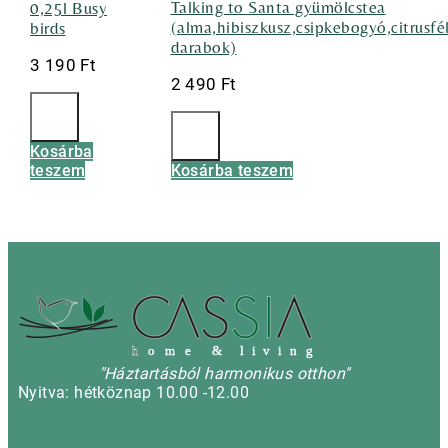
Talking to Santa gyümölcstea
0,25l Busy
(alma,hibiszkusz,csipkebogyó,citrusf
birds
darabok)
3 190
Ft
2 490
Ft
Kosárba
teszem
Kosárba teszem
h
o m e & l i v i n g
"Háztartásból harmonikus otthon"
Nyitva: hétköznap 10.00 -12.00