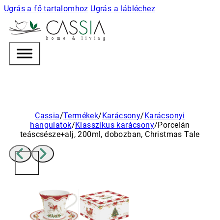
Ugrás a fő tartalomhoz
Ugrás a lábléchez
h
o m e & l i v i n g
Cassia
/
Termékek
/
Karácsony
/
Karácsonyi
hangulatok
/
Klasszikus karácsony
/
Porcelán
teáscsésze+alj, 200ml, dobozban, Christmas Tale