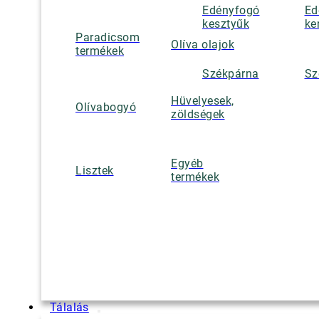
Edényfogó
Ed
kesztyűk
ke
Paradicsom
Olíva olajok
termékek
Székpárna
Sz
Hüvelyesek,
Olívabogyó
zöldségek
Egyéb
Lisztek
termékek
Tálalás