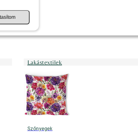
tasítom
Lakástextilek
Szőnyegek