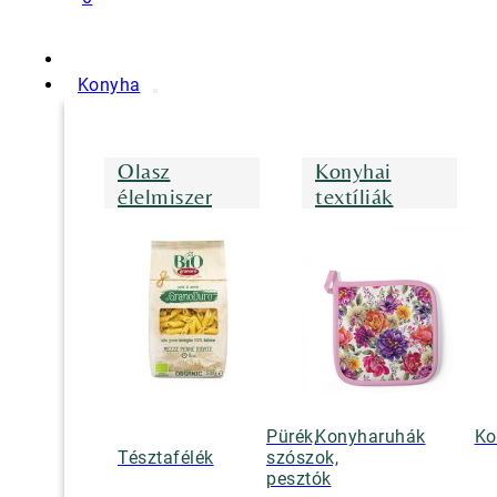
Konyha
Olasz
Konyhai
élelmiszer
textíliák
Pürék,
Konyharuhák
Ko
Tésztafélék
szószok,
pesztók