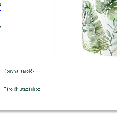
ényalátétek,
nyérkosarak
ettek
Konyhai tárolók
Tárolók utazáshoz