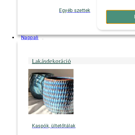
Egyéb szettek
Nappali
Lakásdekoráció
Kaspók, ültetőtálak