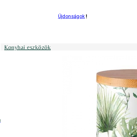
Újdonságok
Konyhai eszközök
nyhai kötények