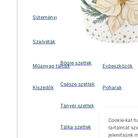
Süteményes és tortatálak
Pohár / tányéra
Szalvétatartók,
Szalvéták
borsszórók
Bögre szettek
Műanyag tálcák
Evőeszközök
Csésze szettek
Kiszedők
Poharak
Tányér szettek
Cookie-kat h
Tálka szettek
tartalmát sz
jelenítsünk 