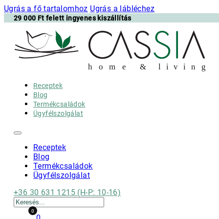
Ugrás a fő tartalomhoz
Ugrás a lábléchez
29 000 Ft felett ingyenes kiszállítás
h
o m e & l i v i n g
Receptek
Blog
Termékcsaládok
Ügyfélszolgálat
Receptek
Blog
Termékcsaládok
Ügyfélszolgálat
+36 30 631 1215 (H-P: 10-16)
Keresés
0
0