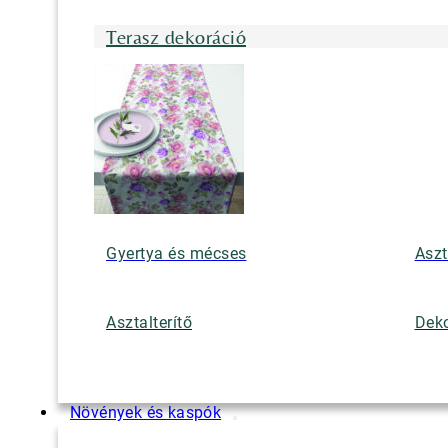
Terasz dekoráció
Gyertya és mécses
Aszt
Asztalterítő
Deko
Növények és kaspók