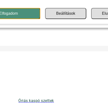
Elfogadom
Beállítások
Elu
Óriás kaspó szettek