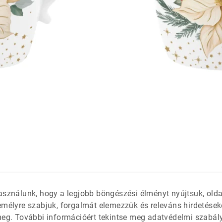
látétek
 só- és
asználunk, hogy a legjobb böngészési élményt nyújtsuk, old
emélyre szabjuk, forgalmát elemezzük és releváns hirdetések
meg. További információért tekintse meg adatvédelmi szabál