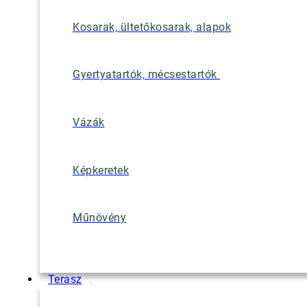
Kosarak, ültetőkosarak, alapok
Gyertyatartók, mécsestartók
Vázák
Képkeretek
Műnövény
Terasz