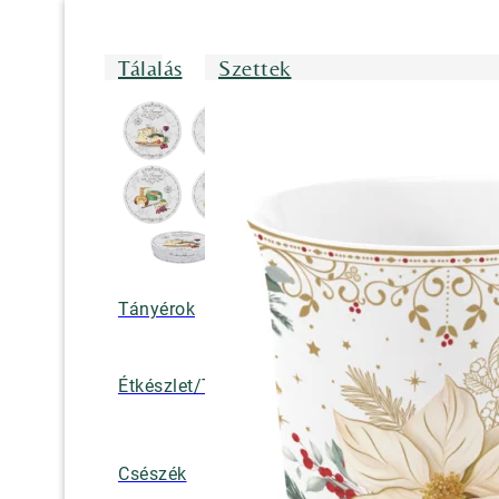
Tálalás
Szettek
Tányérok
Tálak/Tálcák/
Étkészlet/Tányérkészlet
Bögrék
Teáskannák, k
Csészék
tejkiöntők, cuk