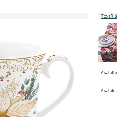
Textíli
Asztalte
Asztali 