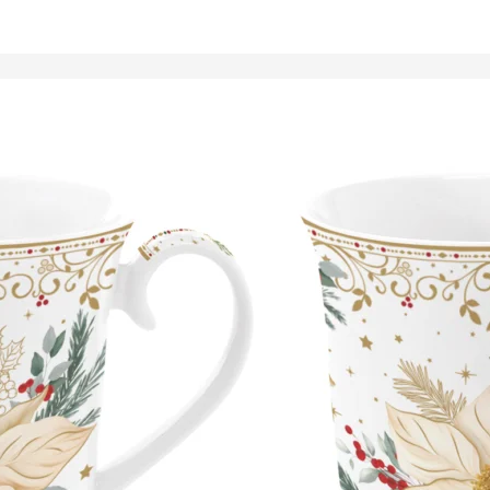
Tálalóedények
ancsók,
ortartók