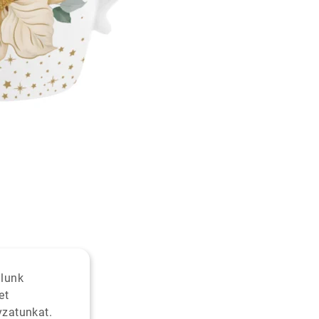
alunk
et
yzatunkat.